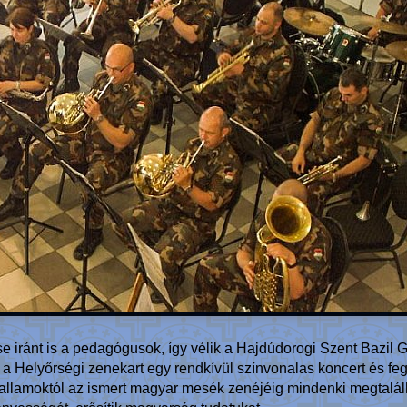
se iránt is a pedagógusok, így vélik a Hajdúdorogi Szent Bazi
a Helyőrségi zenekart egy rendkívül színvonalas koncert és feg
allamoktól az ismert magyar mesék zenéjéig mindenki megtalálha