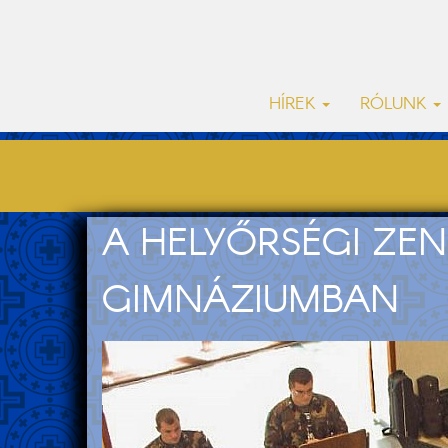
HÍREK
RÓLUNK
A HELYŐRSÉGI ZE
GIMNÁZIUMBAN