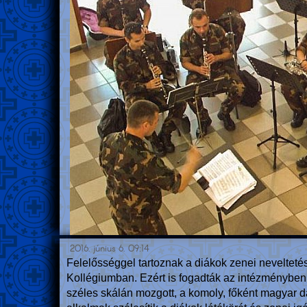
2016. június 6. 09:14
Felelősséggel tartoznak a diákok zenei nevelteté
Kollégiumban. Ezért is fogadták az intézményben 
széles skálán mozgott, a komoly, főként magyar d