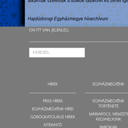
alkalmak szélesítik a diákok látókörét és zenei i
Hajdúdorogi Egyházmegye hírarchívum
ÖN ITT VAN JELENLEG:
HÍREK
EGYHÁZMEGYÉNK
FRISS HÍREK
EGYHÁZMEGYÉNK
TÖRTÉNETE
EGYHÁZMEGYÉNK HÍREI
MÁRIAPÓCS, NEMZETI
GÖRÖGKATOLIKUS HÍREK
KEGYHELYÜNK
KITEKINTŐ
PARÓKIÁK