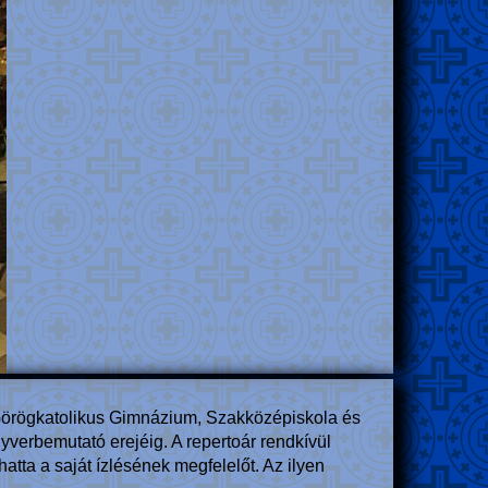
l Görögkatolikus Gimnázium, Szakközépiskola és
yverbemutató erejéig. A repertoár rendkívül
tta a saját ízlésének megfelelőt. Az ilyen