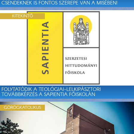
CSENDEKNEK IS FONTOS SZEREPE VAN A MISÉBEN!
KITEKINTŐ
FOLYTATÓDIK A TEOLÓGIAI-LELKIPÁSZTORI
TOVÁBBKÉPZÉS A SAPIENTIA FŐISKOLÁN
GÖRÖGKATOLIKUS