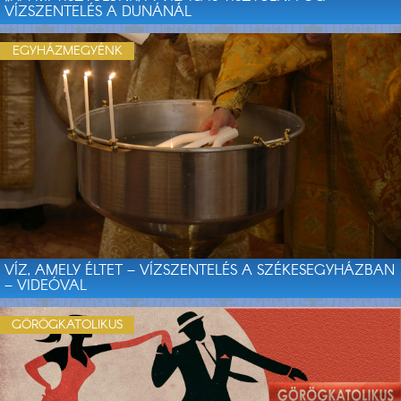
VÍZSZENTELÉS A DUNÁNÁL
EGYHÁZMEGYÉNK
VÍZ, AMELY ÉLTET – VÍZSZENTELÉS A SZÉKESEGYHÁZBAN
– VIDEÓVAL
GÖRÖGKATOLIKUS