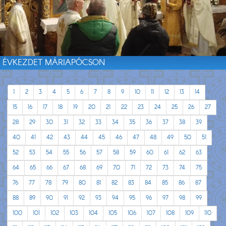
ÉVKEZDET MÁRIAPÓCSON
1
2
3
4
5
6
7
8
9
10
11
12
13
14
15
16
17
18
19
20
21
22
23
24
25
26
27
28
29
30
31
32
33
34
35
36
37
38
39
40
41
42
43
44
45
46
47
48
49
50
51
52
53
54
55
56
57
58
59
60
61
62
63
64
65
66
67
68
69
70
71
72
73
74
75
76
77
78
79
80
81
82
83
84
85
86
87
88
89
90
91
92
93
94
95
96
97
98
99
100
101
102
103
104
105
106
107
108
109
110