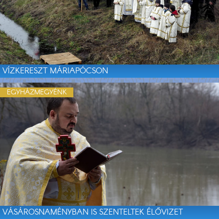
VÍZKERESZT MÁRIAPÓCSON
EGYHÁZMEGYÉNK
VÁSÁROSNAMÉNYBAN IS SZENTELTEK ÉLŐVIZET