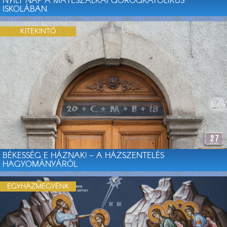
NYÍLT NAP A MÁTÉSZALKAI GÖRÖGKATOLIKUS
ISKOLÁBAN
KITEKINTŐ
BÉKESSÉG E HÁZNAK! – A HÁZSZENTELÉS
HAGYOMÁNYÁRÓL
EGYHÁZMEGYÉNK