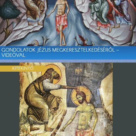
GONDOLATOK JÉZUS MEGKERESZTELKEDÉSÉRŐL –
VIDEÓVAL
KITEKINTŐ