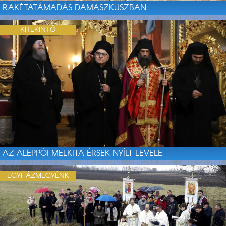
RAKÉTATÁMADÁS DAMASZKUSZBAN
KITEKINTŐ
AZ ALEPPÓI MELKITA ÉRSEK NYÍLT LEVELE
EGYHÁZMEGYÉNK