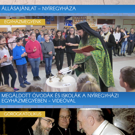
ÁLLÁSAJÁNLAT – NYÍREGYHÁZA
EGYHÁZMEGYÉNK
MEGÁLDOTT ÓVODÁK ÉS ISKOLÁK A NYÍREGYHÁZI
EGYHÁZMEGYÉBEN - VIDEÓVAL
GÖRÖGKATOLIKUS