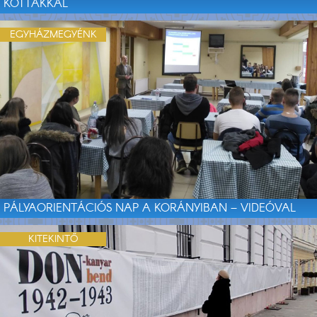
KOTTÁKKAL
EGYHÁZMEGYÉNK
PÁLYAORIENTÁCIÓS NAP A KORÁNYIBAN – VIDEÓVAL
KITEKINTŐ