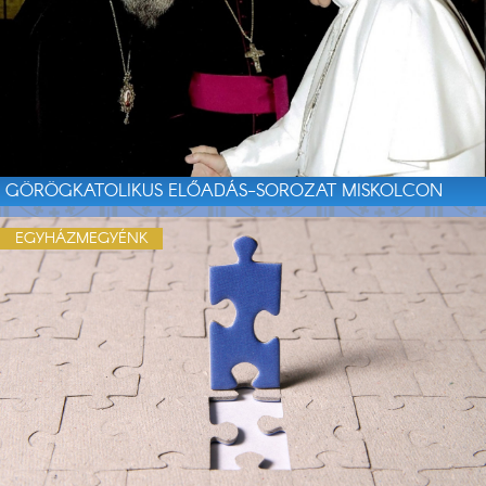
GÖRÖGKATOLIKUS ELŐADÁS-SOROZAT MISKOLCON
EGYHÁZMEGYÉNK