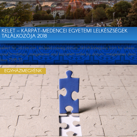
KELET – KÁRPÁT-MEDENCEI EGYETEMI LELKÉSZSÉGEK
TALÁLKOZÓJA 2018
select hir_id,cim,cim_en,lead,szoveg,datum_feltolt,kategoria from hir where
now()>=datum_megjelenes and kozzetett order by datum_megjelenes desc
limit 7395,33
EGYHÁZMEGYÉNK