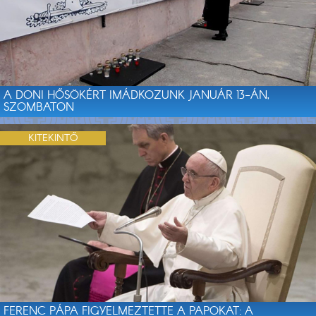
A DONI HŐSÖKÉRT IMÁDKOZUNK JANUÁR 13-ÁN,
SZOMBATON
KITEKINTŐ
FERENC PÁPA FIGYELMEZTETTE A PAPOKAT: A