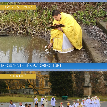
EGYHÁZMEGYÉNK
MEGSZENTELTÉK AZ ÖREG-TÚRT
KITEKINTŐ