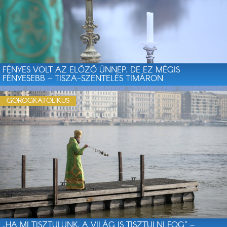
FÉNYES VOLT AZ ELŐZŐ ÜNNEP, DE EZ MÉGIS
FÉNYESEBB – TISZA-SZENTELÉS TIMÁRON
GÖRÖGKATOLIKUS
„HA MI TISZTULUNK, A VILÁG IS TISZTULNI FOG” –