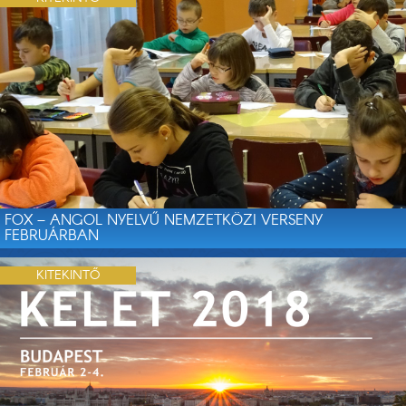
FOX – ANGOL NYELVŰ NEMZETKÖZI VERSENY
FEBRUÁRBAN
KITEKINTŐ