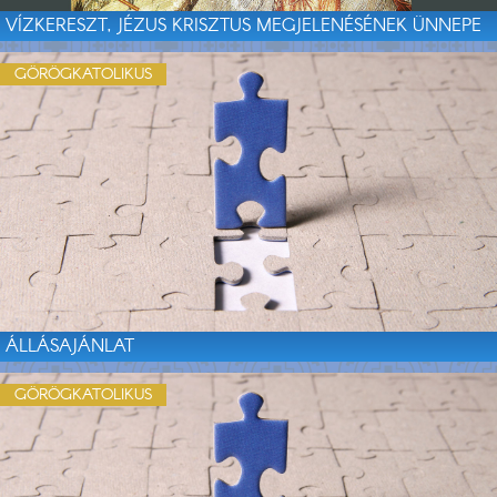
VÍZKERESZT, JÉZUS KRISZTUS MEGJELENÉSÉNEK ÜNNEPE
GÖRÖGKATOLIKUS
ÁLLÁSAJÁNLAT
GÖRÖGKATOLIKUS