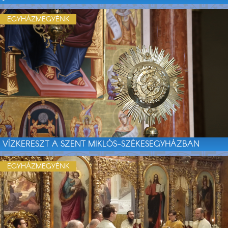
EGYHÁZMEGYÉNK
VÍZKERESZT A SZENT MIKLÓS-SZÉKESEGYHÁZBAN
EGYHÁZMEGYÉNK