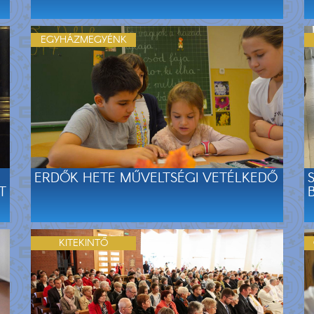
EGYHÁZMEGYÉNK
ERDŐK HETE MŰVELTSÉGI VETÉLKEDŐ
T
KITEKINTŐ