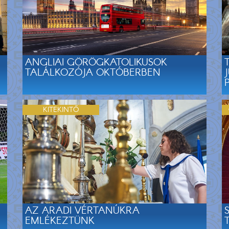
ANGLIAI GÖRÖGKATOLIKUSOK
TALÁLKOZÓJA OKTÓBERBEN
KITEKINTŐ
AZ ARADI VÉRTANÚKRA
EMLÉKEZTÜNK