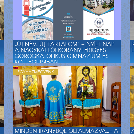
„ÚJ NÉV, ÚJ TARTALOM” – NYÍLT NAP
A NAGYKÁLLÓI KORÁNYI FRIGYES
GÖRÖGKATOLIKUS GIMNÁZIUM ÉS
KOLLÉGIUMBAN
EGYHÁZMEGYÉNK
MINDEN IRÁNYBÓL OLTALMAZVA…– A