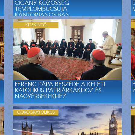
CIGÁNY KÖZÖSSÉG
TEMPLOMBÚCSÚJA
KÁNTORJÁNOSIBAN
KITEKINTŐ
FERENC PÁPA BESZÉDE A KELETI
KATOLIKUS PÁTRIÁRKÁKHOZ ÉS
NAGYÉRSEKEKHEZ
GÖRÖGKATOLIKUS