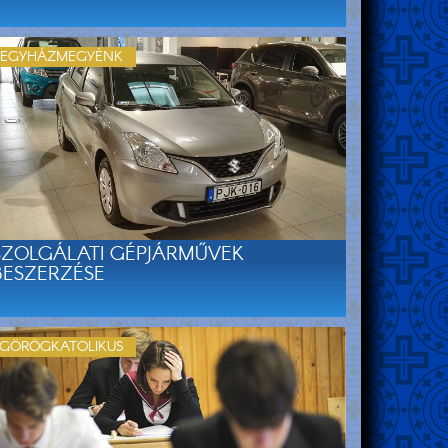
EGYHÁZMEGYÉNK
SZOLGÁLATI GÉPJÁRMŰVEK
BESZERZÉSE
GÖRÖGKATOLIKUS