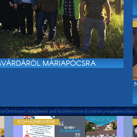
ISVÁRDÁRÓL MÁRIAPÓCSRA
re now()>=datum_megjelenes and kozzetett order by datum_megjelenes desc l
EGYHÁZMEGYÉNK