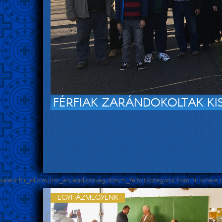
FÉRFIAK ZARÁNDOKOLTAK K
select hir_id,cim,cim_en,lead,szoveg,datum_feltolt,kategoria from hir whe
EGYHÁZMEGYÉNK