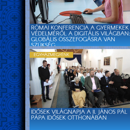
RÓMAI KONFERENCIA A GYERMEKEK
VÉDELMÉRŐL A DIGITÁLIS VILÁGBAN:
GLOBÁLIS ÖSSZEFOGÁSRA VAN
SZÜKSÉG
EGYHÁZMEGYÉNK
IDŐSEK VILÁGNAPJA A II. JÁNOS PÁL
PÁPA IDŐSEK OTTHONÁBAN