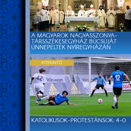
A MAGYAROK NAGYASSZONYA-
TÁRSSZÉKESEGYHÁZ BÚCSÚJÁT
ÜNNEPELTÉK NYÍREGYHÁZÁN
KITEKINTŐ
KATOLIKUSOK-PROTESTÁNSOK: 4-0