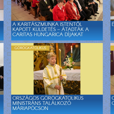
A KARITÁSZMUNKA ISTENTŐL
KAPOTT KÜLDETÉS – ÁTADTÁK A
CARITAS HUNGARICA DÍJAKAT
GÖRÖGKATOLIKUS
ORSZÁGOS GÖRÖGKATOLIKUS
MINISTRÁNS TALÁLKOZÓ
MÁRIAPÓCSON