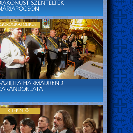
DIAKÓNUST SZENTELTEK
MÁRIAPÓCSON
GÖRÖGKATOLIKUS
BAZILITA HARMADREND
ZARÁNDOKLATA
KITEKINTŐ