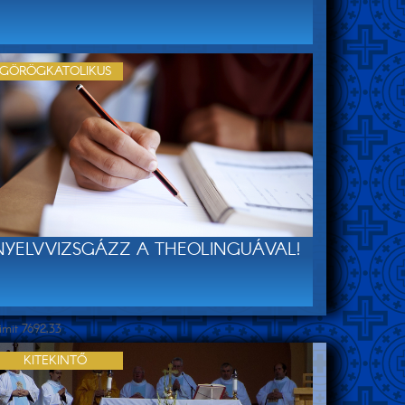
GÖRÖGKATOLIKUS
NYELVVIZSGÁZZ A THEOLINGUÁVAL!
imit 7692,33
KITEKINTŐ