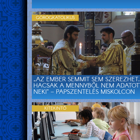
GÖRÖGKATOLIKUS
„AZ EMBER SEMMIT SEM SZEREZHET,
HACSAK A MENNYBŐL NEM ADATOT
NEKI” – PAPSZENTELÉS MISKOLCON
KITEKINTŐ