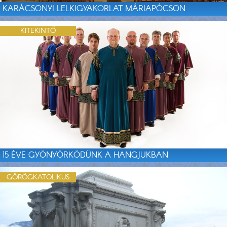
KARÁCSONYI LELKIGYAKORLAT MÁRIAPÓCSON
KITEKINTŐ
15 ÉVE GYÖNYÖRKÖDÜNK A HANGJUKBAN
GÖRÖGKATOLIKUS