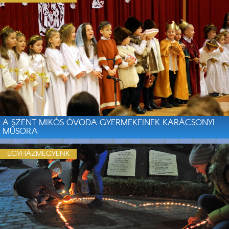
A SZENT MIKÓS ÓVODA GYERMEKEINEK KARÁCSONYI
MŰSORA
EGYHÁZMEGYÉNK