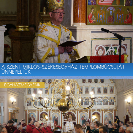
A SZENT MIKLÓS-SZÉKESEGYHÁZ TEMPLOMBÚCSÚJÁT
ÜNNEPELTÜK
EGYHÁZMEGYÉNK