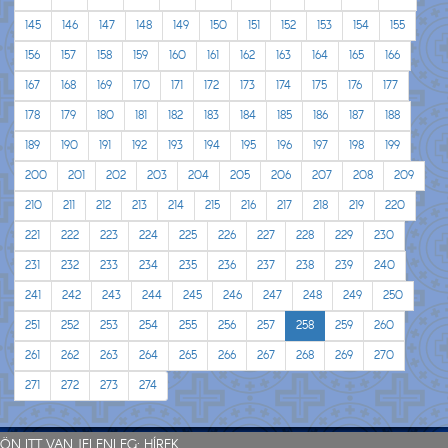
145
146
147
148
149
150
151
152
153
154
155
156
157
158
159
160
161
162
163
164
165
166
167
168
169
170
171
172
173
174
175
176
177
178
179
180
181
182
183
184
185
186
187
188
189
190
191
192
193
194
195
196
197
198
199
200
201
202
203
204
205
206
207
208
209
210
211
212
213
214
215
216
217
218
219
220
221
222
223
224
225
226
227
228
229
230
231
232
233
234
235
236
237
238
239
240
241
242
243
244
245
246
247
248
249
250
251
252
253
254
255
256
257
258
259
260
261
262
263
264
265
266
267
268
269
270
271
272
273
274
ÖN ITT VAN JELENLEG:
HÍREK