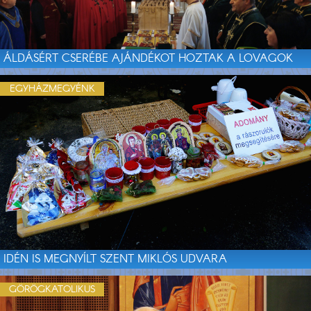
ÁLDÁSÉRT CSERÉBE AJÁNDÉKOT HOZTAK A LOVAGOK
EGYHÁZMEGYÉNK
IDÉN IS MEGNYÍLT SZENT MIKLÓS UDVARA
GÖRÖGKATOLIKUS