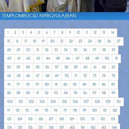
TEMPLOMBÚCSÚ NYÍRGYULAJBAN
1
2
3
4
5
6
7
8
9
10
11
12
13
14
15
16
17
18
19
20
21
22
23
24
25
26
27
28
29
30
31
32
33
34
35
36
37
38
39
40
41
42
43
44
45
46
47
48
49
50
51
52
53
54
55
56
57
58
59
60
61
62
63
64
65
66
67
68
69
70
71
72
73
74
75
76
77
78
79
80
81
82
83
84
85
86
87
88
89
90
91
92
93
94
95
96
97
98
99
100
101
102
103
104
105
106
107
108
109
110
111
112
113
114
115
116
117
118
119
120
121
122
123
124
125
126
127
128
129
130
131
132
133
134
135
136
137
138
139
140
141
142
143
144