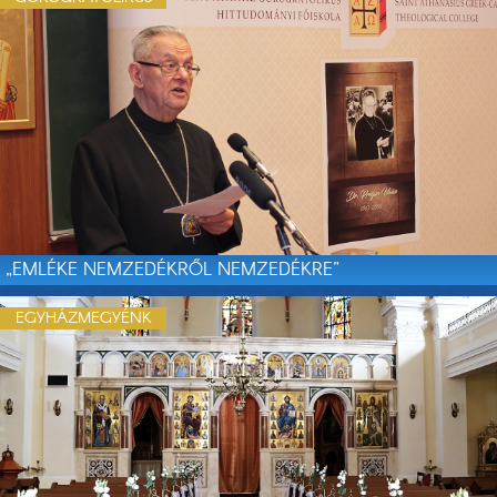
„EMLÉKE NEMZEDÉKRŐL NEMZEDÉKRE”
EGYHÁZMEGYÉNK