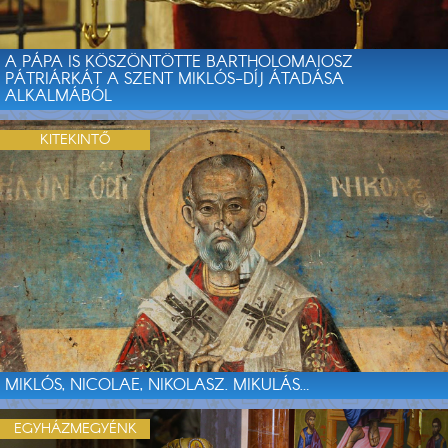
A PÁPA IS KÖSZÖNTÖTTE BARTHOLOMAIOSZ
PÁTRIÁRKÁT A SZENT MIKLÓS-DÍJ ÁTADÁSA
ALKALMÁBÓL
KITEKINTŐ
MIKLÓS, NICOLAE, NIKOLASZ. MIKULÁS…
EGYHÁZMEGYÉNK