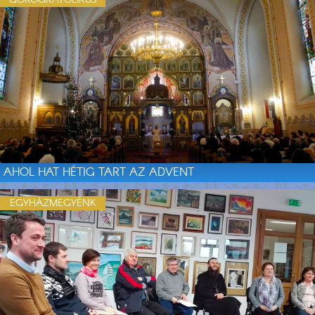
GÖRÖGKATOLIKUS
AHOL HAT HÉTIG TART AZ ADVENT
EGYHÁZMEGYÉNK