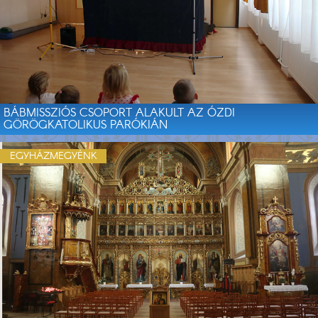
BÁBMISSZIÓS CSOPORT ALAKULT AZ ÓZDI
GÖRÖGKATOLIKUS PARÓKIÁN
EGYHÁZMEGYÉNK