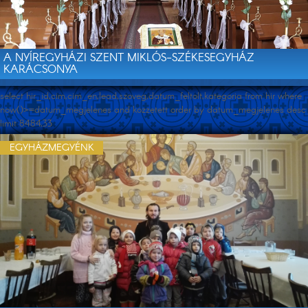
A NYÍREGYHÁZI SZENT MIKLÓS-SZÉKESEGYHÁZ
KARÁCSONYA
select hir_id,cim,cim_en,lead,szoveg,datum_feltolt,kategoria from hir where
now()>=datum_megjelenes and kozzetett order by datum_megjelenes desc
limit 8484,33
EGYHÁZMEGYÉNK