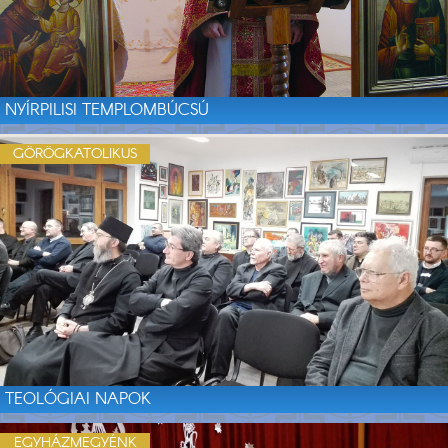
NYÍRPILISI TEMPLOMBÚCSÚ
GÖRÖGKATOLIKUS
TEOLÓGIAI NAPOK
EGYHÁZMEGYÉNK