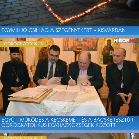
EGYMILLIÓ CSILLAG A SZEGÉNYEKÉRT - KISVÁRDÁN
GÖRÖGKATOLIKUS
EGYÜTTMŰKÖDÉS A KECSKEMÉTI ÉS A BÁCSKERESZTÚRI
GÖRÖGKATOLIKUS EGYHÁZKÖZSÉGEK KÖZÖTT