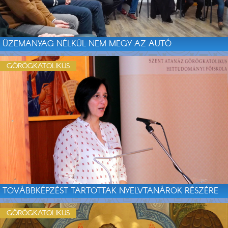
ÜZEMANYAG NÉLKÜL NEM MEGY AZ AUTÓ
GÖRÖGKATOLIKUS
TOVÁBBKÉPZÉST TARTOTTAK NYELVTANÁROK RÉSZÉRE
GÖRÖGKATOLIKUS