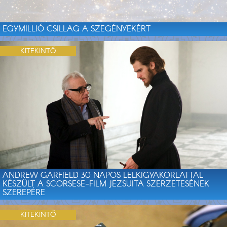
EGYMILLIÓ CSILLAG A SZEGÉNYEKÉRT
KITEKINTŐ
ANDREW GARFIELD 30 NAPOS LELKIGYAKORLATTAL
KÉSZÜLT A SCORSESE-FILM JEZSUITA SZERZETESÉNEK
SZEREPÉRE
KITEKINTŐ