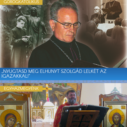
GÖRÖGKATOLIKUS
„NYUGTASD MEG ELHUNYT SZOLGÁD LELKÉT AZ
IGAZAKKAL!”
EGYHÁZMEGYÉNK