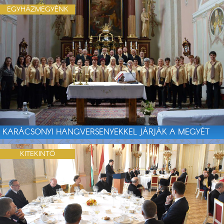
EGYHÁZMEGYÉNK
KARÁCSONYI HANGVERSENYEKKEL JÁRJÁK A MEGYÉT
KITEKINTŐ