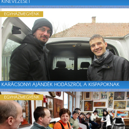
KINEVEZÉSÉT
EGYHÁZMEGYÉNK
KARÁCSONYI AJÁNDÉK HODÁSZRÓL A KISPAPOKNAK
EGYHÁZMEGYÉNK