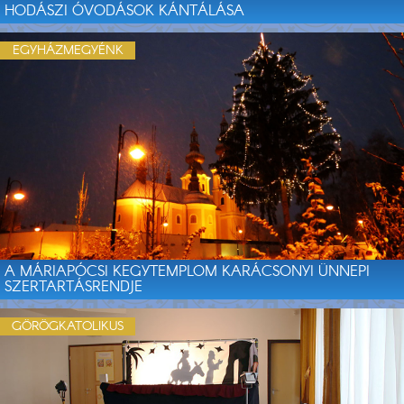
HODÁSZI ÓVODÁSOK KÁNTÁLÁSA
EGYHÁZMEGYÉNK
A MÁRIAPÓCSI KEGYTEMPLOM KARÁCSONYI ÜNNEPI
SZERTARTÁSRENDJE
GÖRÖGKATOLIKUS