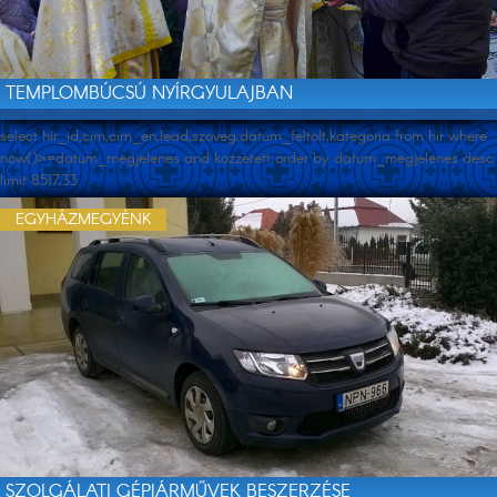
TEMPLOMBÚCSÚ NYÍRGYULAJBAN
select hir_id,cim,cim_en,lead,szoveg,datum_feltolt,kategoria from hir where
now()>=datum_megjelenes and kozzetett order by datum_megjelenes desc
limit 8517,33
EGYHÁZMEGYÉNK
SZOLGÁLATI GÉPJÁRMŰVEK BESZERZÉSE