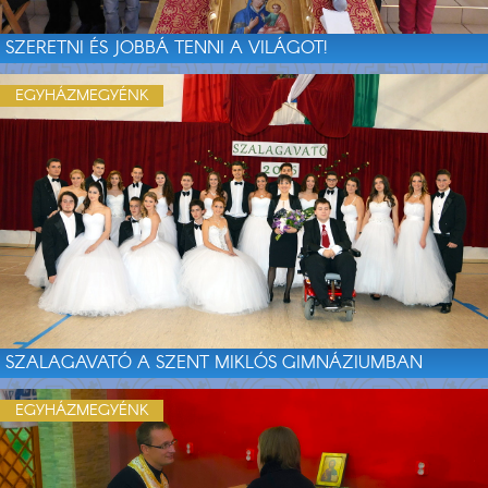
SZERETNI ÉS JOBBÁ TENNI A VILÁGOT!
EGYHÁZMEGYÉNK
SZALAGAVATÓ A SZENT MIKLÓS GIMNÁZIUMBAN
EGYHÁZMEGYÉNK