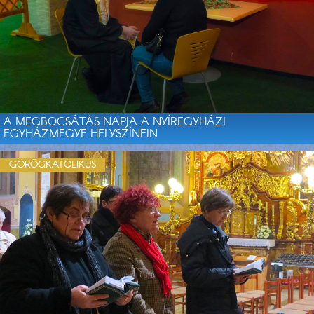
A MEGBOCSÁTÁS NAPJA A NYÍREGYHÁZI
EGYHÁZMEGYE HELYSZÍNEIN
GÖRÖGKATOLIKUS