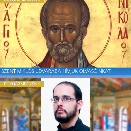
SZENT MIKLÓS UDVARÁBA HÍVJUK OLVASÓINKAT!
EGYHÁZMEGYÉNK