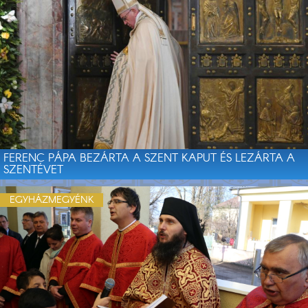
FERENC PÁPA BEZÁRTA A SZENT KAPUT ÉS LEZÁRTA A
SZENTÉVET
EGYHÁZMEGYÉNK