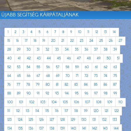
ÚJABB SEGÍTSÉG KÁRPÁTALJÁNAK
1
2
3
4
5
6
7
8
9
10
11
12
13
14
15
16
17
18
19
20
21
22
23
24
25
26
27
28
29
30
31
32
33
34
35
36
37
38
39
40
41
42
43
44
45
46
47
48
49
50
51
52
53
54
55
56
57
58
59
60
61
62
63
64
65
66
67
68
69
70
71
72
73
74
75
76
77
78
79
80
81
82
83
84
85
86
87
88
89
90
91
92
93
94
95
96
97
98
99
100
101
102
103
104
105
106
107
108
109
110
111
112
113
114
115
116
117
118
119
120
121
122
123
124
125
126
127
128
129
130
131
132
133
134
135
136
137
138
139
140
141
142
143
144