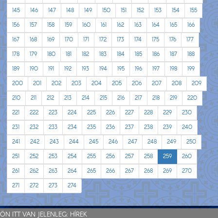
145
146
147
148
149
150
151
152
153
154
155
156
157
158
159
160
161
162
163
164
165
166
167
168
169
170
171
172
173
174
175
176
177
178
179
180
181
182
183
184
185
186
187
188
189
190
191
192
193
194
195
196
197
198
199
200
201
202
203
204
205
206
207
208
209
210
211
212
213
214
215
216
217
218
219
220
221
222
223
224
225
226
227
228
229
230
231
232
233
234
235
236
237
238
239
240
241
242
243
244
245
246
247
248
249
250
251
252
253
254
255
256
257
258
259
260
261
262
263
264
265
266
267
268
269
270
271
272
273
274
ÖN ITT VAN JELENLEG:
HÍREK