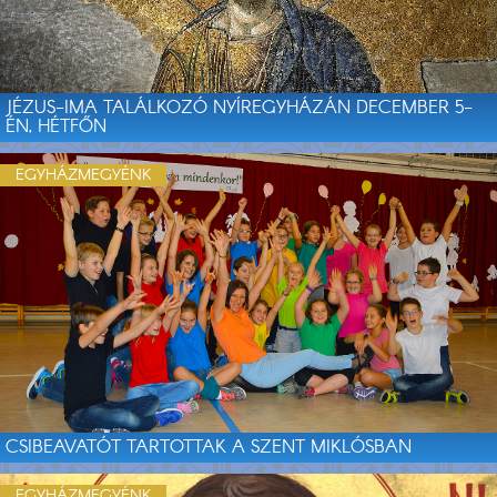
JÉZUS-IMA TALÁLKOZÓ NYÍREGYHÁZÁN DECEMBER 5-
ÉN, HÉTFŐN
EGYHÁZMEGYÉNK
CSIBEAVATÓT TARTOTTAK A SZENT MIKLÓSBAN
EGYHÁZMEGYÉNK