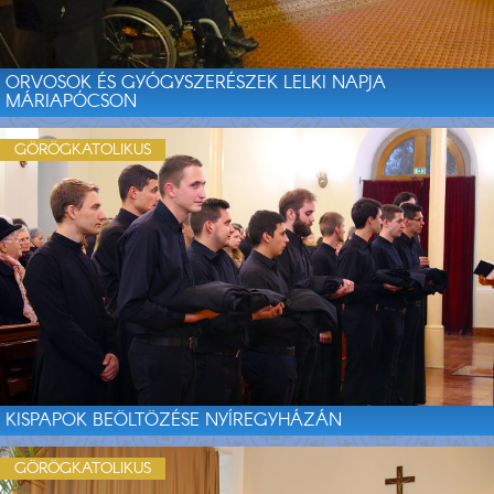
ORVOSOK ÉS GYÓGYSZERÉSZEK LELKI NAPJA
MÁRIAPÓCSON
GÖRÖGKATOLIKUS
KISPAPOK BEÖLTÖZÉSE NYÍREGYHÁZÁN
GÖRÖGKATOLIKUS