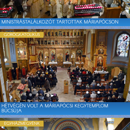
MINISTRÁSTALÁLKOZÓT TARTOTTAK MÁRIAPÓCSON
GÖRÖGKATOLIKUS
HÉTVÉGÉN VOLT A MÁRIAPÓCSI KEGYTEMPLOM
BÚCSÚJA
EGYHÁZMEGYÉNK