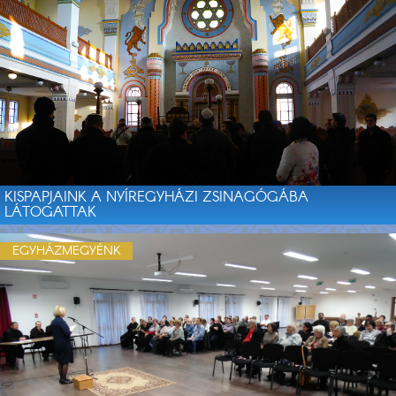
KISPAPJAINK A NYÍREGYHÁZI ZSINAGÓGÁBA
LÁTOGATTAK
EGYHÁZMEGYÉNK