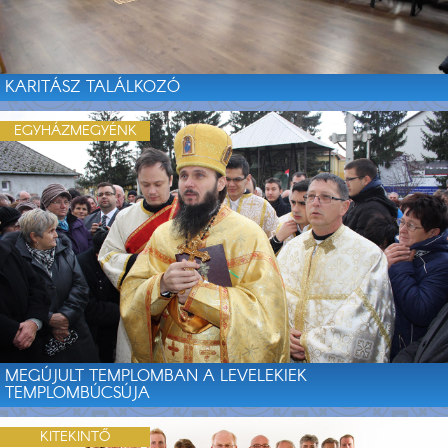
KARITÁSZ TALÁLKOZÓ
EGYHÁZMEGYÉNK
MEGÚJULT TEMPLOMBAN A LEVELEKIEK
TEMPLOMBÚCSÚJA
KITEKINTŐ