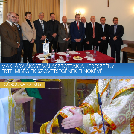
MAKLÁRY ÁKOST VÁLASZTOTTÁK A KERESZTÉNY
ÉRTELMISÉGIEK SZÖVETSÉGÉNEK ELNÖKÉVÉ
GÖRÖGKATOLIKUS