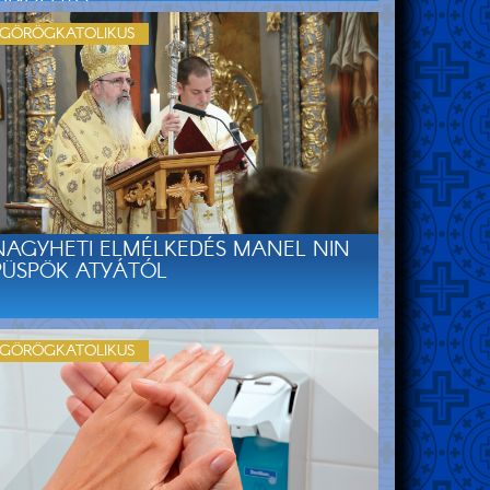
GÖRÖGKATOLIKUS
NAGYHETI ELMÉLKEDÉS MANEL NIN
PÜSPÖK ATYÁTÓL
GÖRÖGKATOLIKUS