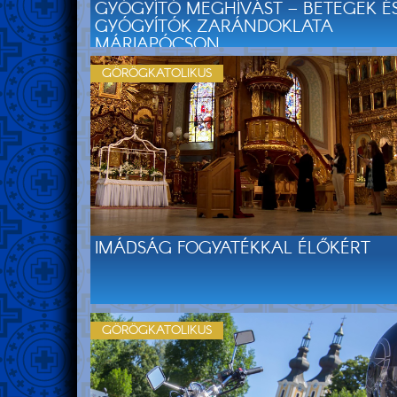
GYÓGYÍTÓ MEGHÍVÁST – BETEGEK É
GYÓGYÍTÓK ZARÁNDOKLATA
MÁRIAPÓCSON
GÖRÖGKATOLIKUS
IMÁDSÁG FOGYATÉKKAL ÉLŐKÉRT
GÖRÖGKATOLIKUS