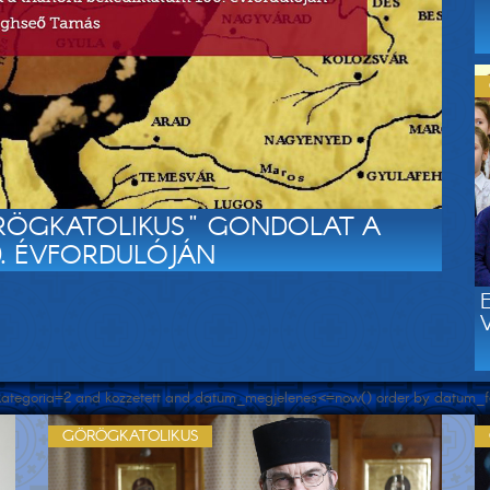
RÖGKATOLIKUS" GONDOLAT A
0. ÉVFORDULÓJÁN
e kategoria=2 and kozzetett and datum_megjelenes<=now() order by datum_fel
GÖRÖGKATOLIKUS