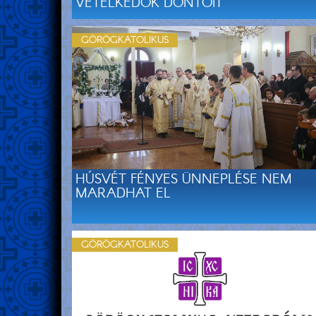
VETÉLKEDŐK DÖNTŐIT
GÖRÖGKATOLIKUS
HÚSVÉT FÉNYES ÜNNEPLÉSE NEM
MARADHAT EL
GÖRÖGKATOLIKUS