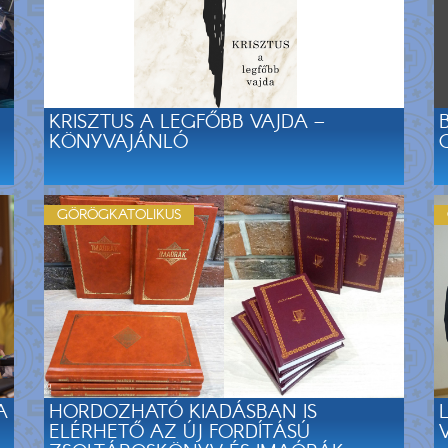
KRISZTUS A LEGFŐBB VAJDA –
KÖNYVAJÁNLÓ
GÖRÖGKATOLIKUS
A
HORDOZHATÓ KIADÁSBAN IS
ELÉRHETŐ AZ ÚJ FORDÍTÁSÚ