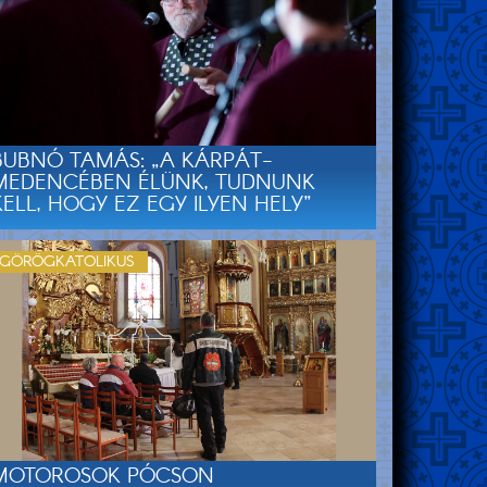
BUBNÓ TAMÁS: „A KÁRPÁT-
MEDENCÉBEN ÉLÜNK, TUDNUNK
KELL, HOGY EZ EGY ILYEN HELY”
GÖRÖGKATOLIKUS
MOTOROSOK PÓCSON