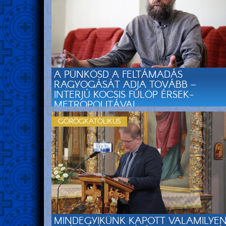
A PÜNKÖSD A FELTÁMADÁS
RAGYOGÁSÁT ADJA TOVÁBB –
INTERJÚ KOCSIS FÜLÖP ÉRSEK-
METROPOLITÁVAL
GÖRÖGKATOLIKUS
MINDEGYIKÜNK KAPOTT VALAMILYE