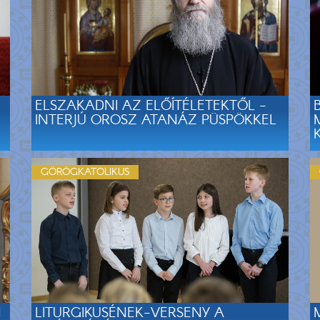
ELSZAKADNI AZ ELŐÍTÉLETEKTŐL -
INTERJÚ OROSZ ATANÁZ PÜSPÖKKEL
GÖRÖGKATOLIKUS
N
LITURGIKUSÉNEK-VERSENY A