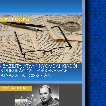
GÖRÖGKATOLIKUS
A BAZILITA ATYÁK NYOMDAI, KIADÓI
ÉS PUBLIKÁCIÓS TEVÉKENYSÉGE -
PÁLYÁZAT A FŐISKOLÁN
GÖRÖGKATOLIKUS