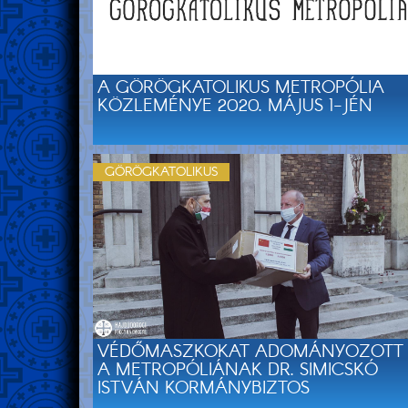
A GÖRÖGKATOLIKUS METROPÓLIA
KÖZLEMÉNYE 2020. MÁJUS 1-JÉN
GÖRÖGKATOLIKUS
VÉDŐMASZKOKAT ADOMÁNYOZOTT
A METROPÓLIÁNAK DR. SIMICSKÓ
ISTVÁN KORMÁNYBIZTOS