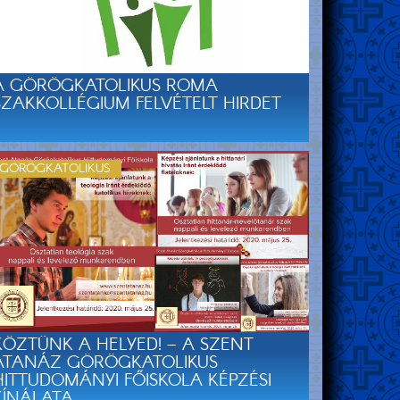
A GÖRÖGKATOLIKUS ROMA
SZAKKOLLÉGIUM FELVÉTELT HIRDET
GÖRÖGKATOLIKUS
KÖZTÜNK A HELYED! – A SZENT
ATANÁZ GÖRÖGKATOLIKUS
HITTUDOMÁNYI FŐISKOLA KÉPZÉSI
KÍNÁLATA