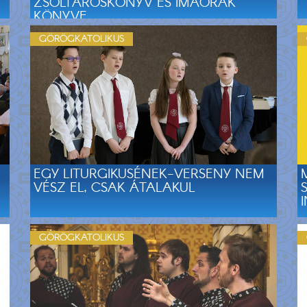
ZSOLTÁROSKÖNYV ÉS IMAÓRÁK
KÖNYVE
GÖRÖGKATOLIKUS
EGY LITURGIKUSÉNEK-VERSENY NEM
VÉSZ EL, CSAK ÁTALAKUL
GÖRÖGKATOLIKUS