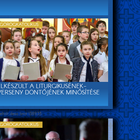
GÖRÖGKATOLIKUS
ELKÉSZÜLT A LITURGIKUSÉNEK-
VERSENY DÖNTŐJÉNEK MINŐSÍTÉSE
tolt desc limit 1389,33
GÖRÖGKATOLIKUS