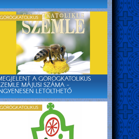
GÖRÖGKATOLIKUS
MEGJELENT A GÖRÖGKATOLIKUS
SZEMLE MÁJUSI SZÁMA -
INGYENESEN LETÖLTHETŐ
GÖRÖGKATOLIKUS