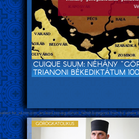
CUIQUE SUUM: NÉHÁNY "GÖ
TRIANONI BÉKEDIKTÁTUM 10
select hir_id,cim,cim_en,lead,szoveg,datum_feltolt,kategoria from hir wher
GÖRÖGKATOLIKUS