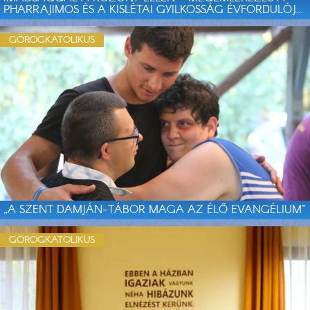
PHARRAJIMOS ÉS A KISLÉTAI GYILKOSSÁG ÉVFORDULÓJ...
GÖRÖGKATOLIKUS
„A SZENT DAMJÁN-TÁBOR MAGA AZ ÉLŐ EVANGÉLIUM”
GÖRÖGKATOLIKUS