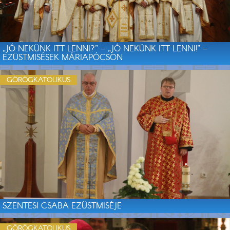
„JÓ NEKÜNK ITT LENNI?” – „JÓ NEKÜNK ITT LENNI!” –
EZÜSTMISÉSEK MÁRIAPÓCSON
GÖRÖGKATOLIKUS
SZENTESI CSABA EZÜSTMISÉJE
GÖRÖGKATOLIKUS