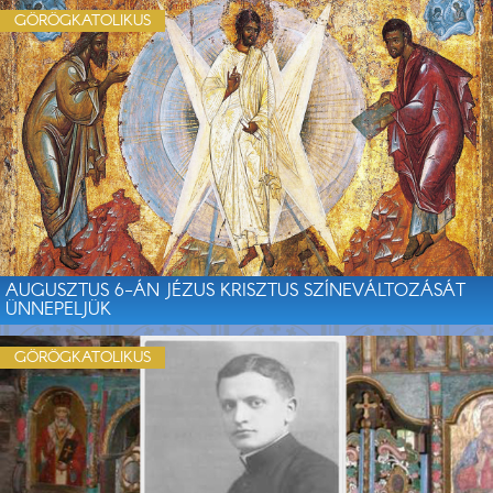
GÖRÖGKATOLIKUS
AUGUSZTUS 6-ÁN JÉZUS KRISZTUS SZÍNEVÁLTOZÁSÁT
ÜNNEPELJÜK
GÖRÖGKATOLIKUS