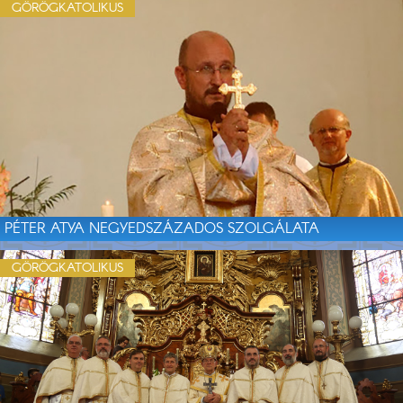
GÖRÖGKATOLIKUS
PÉTER ATYA NEGYEDSZÁZADOS SZOLGÁLATA
GÖRÖGKATOLIKUS