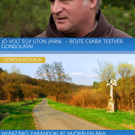
JÓ VOLT EGY ÚTON JÁRNI... – BÖJTE CSABA TESTVÉR
GONDOLATAI
GÖRÖGKATOLIKUS
NYÁRZÁRÓ ZARÁNDOKLAT SAJÓPÁLFALÁRA