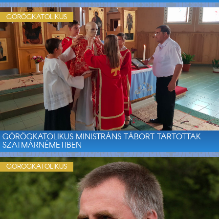
GÖRÖGKATOLIKUS
GÖRÖGKATOLIKUS MINISTRÁNS TÁBORT TARTOTTAK
SZATMÁRNÉMETIBEN
GÖRÖGKATOLIKUS