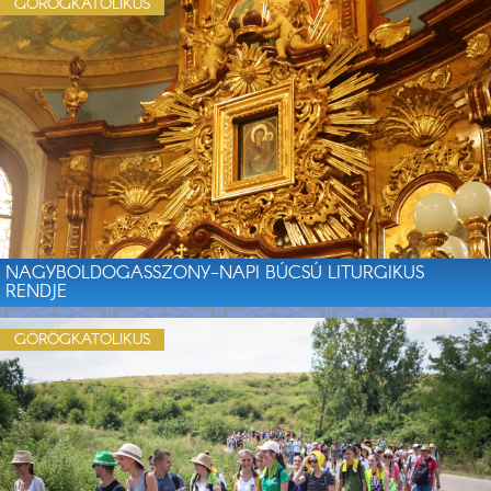
GÖRÖGKATOLIKUS
NAGYBOLDOGASSZONY-NAPI BÚCSÚ LITURGIKUS
RENDJE
GÖRÖGKATOLIKUS