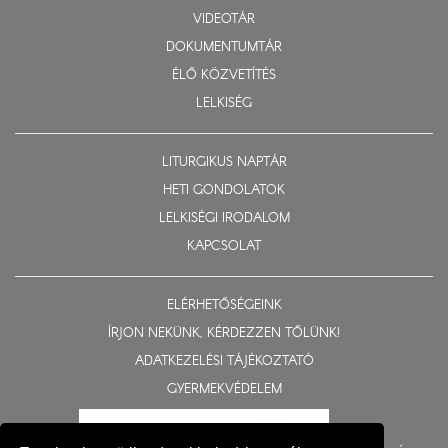
VIDEOTÁR
DOKUMENTUMTÁR
ÉLŐ KÖZVETÍTÉS
LELKISÉG
LITURGIKUS NAPTÁR
HETI GONDOLATOK
LELKISÉGI IRODALOM
KAPCSOLAT
ELÉRHETŐSÉGEINK
ÍRJON NEKÜNK, KÉRDEZZEN TŐLÜNK!
ADATKEZELÉSI TÁJÉKOZTATÓ
GYERMEKVÉDELEM