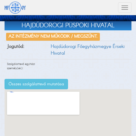
Toggl
naviga
HAJDÚDOROGI PÜSPÖKI HIVATAL
AZ INTÉZMÉNY NEM MŰKÖDIK / MEGSZŰNT.
Jogutód:
Hajdúdorogi Főegyházmegye Érseki
Hivatal
Szolgálattevő egyházi
személy(ek):
Összes szolgálattevő mutatása