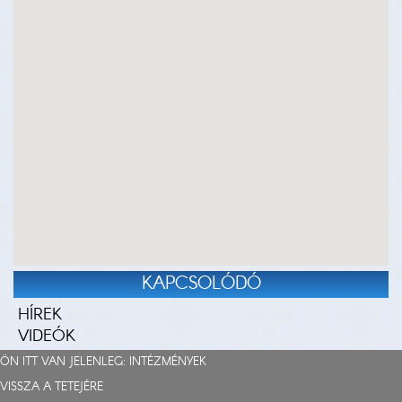
KAPCSOLÓDÓ
HÍREK
VIDEÓK
ÖN ITT VAN JELENLEG:
INTÉZMÉNYEK
VISSZA A TETEJÉRE