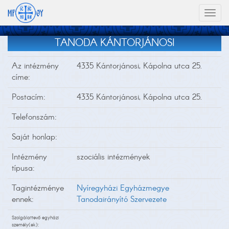
Toggl
naviga
TANODA KÁNTORJÁNOSI
Az intézmény
4335 Kántorjánosi, Kápolna utca 25.
címe:
Postacím:
4335 Kántorjánosi, Kápolna utca 25.
Telefonszám:
Saját honlap:
Intézmény
szociális intézmények
típusa:
Tagintézménye
Nyíregyházi Egyházmegye
ennek:
Tanodairányító Szervezete
Szolgálattevő egyházi
személy(ek):