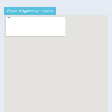
Összes szolgálattevő mutatása