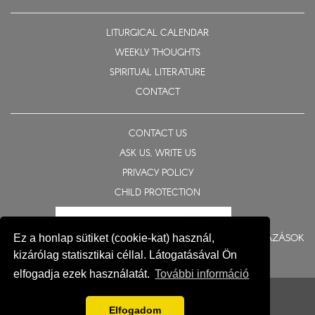
LITURGICAL CALENDAR
WEEKLY THOUGHTS
SPIRITUAL LITERATURE
CONTACT
CONTACT US
ASK US, WRITE US
PRIVACY POLICY
CHILD PROTECTION
BERUHÁZÁSOK
Ez a honlap sütiket (cookie-kat) használ,
kizárólag statisztikai céllal. Látogatásával Ön
elfogadja ezek használatát.
További információ
© 2015-2026 Eparchy of Nyíregyháza
Impresszum
Elfogadom