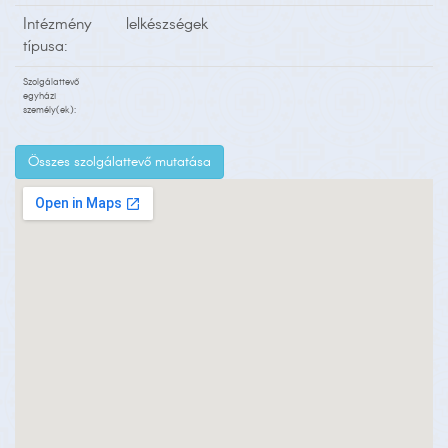
Intézmény
lelkészségek
típusa:
Szolgálattevő
egyházi
személy(ek):
Összes szolgálattevő mutatása