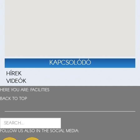
KAPCSOLÓDÓ
HÍREK
VIDEÓK
HERE YOU ARE:
FACILITIES
BACK TO TOP
FOLLOW US ALSO IN THE SOCIAL MEDIA: