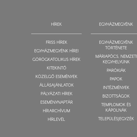
HÍREK
EGYHÁZMEGYÉNK
FRISS HÍREK
EGYHÁZMEGYÉNK
TÖRTÉNETE
EGYHÁZMEGYÉNK HÍREI
MÁRIAPÓCS, NEMZETI
GÖRÖGKATOLIKUS HÍREK
KEGYHELYÜNK
KITEKINTŐ
PARÓKIÁK
KÖZELGŐ ESEMÉNYEK
PAPOK
ÁLLÁSAJÁNLATOK
INTÉZMÉNYEK
PÁLYÁZATI HÍREK
BIZOTTSÁGOK
ESEMÉNYNAPTÁR
TEMPLOMOK ÉS
KÁPOLNÁK
HÍRARCHÍVUM
TELEPÜLÉSJEGYZÉK
HÍRLEVÉL