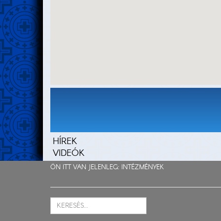
HÍREK
VIDEÓK
ÖN ITT VAN JELENLEG:
INTÉZMÉNYEK