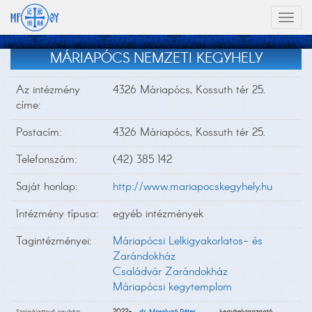
Toggl
naviga
MÁRIAPÓCS NEMZETI KEGYHELY
Az intézmény
4326 Máriapócs, Kossuth tér 25.
címe:
Postacím:
4326 Máriapócs, Kossuth tér 25.
Telefonszám:
(42) 385 142
Saját honlap:
http://www.mariapocskegyhely.hu
Intézmény típusa:
egyéb intézmények
Tagintézményei:
Máriapócsi Lelkigyakorlatos- és
Zarándokház
Családvár Zarándokház
Máriapócsi kegytemplom