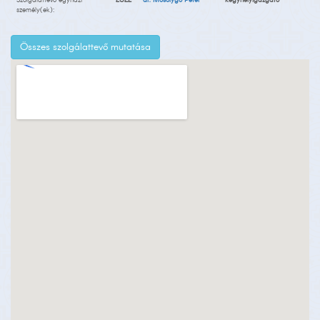
Szolgálattevő egyházi
2022-
dr. Mosolygó Péter
kegyhelyigazgató
személy(ek):
Összes szolgálattevő mutatása