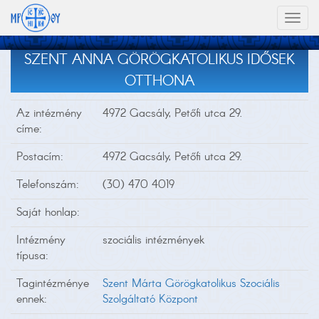
Toggl
naviga
SZENT ANNA GÖRÖGKATOLIKUS IDŐSEK
OTTHONA
Az intézmény
4972 Gacsály, Petőfi utca 29.
címe:
Postacím:
4972 Gacsály, Petőfi utca 29.
Telefonszám:
(30) 470 4019
Saját honlap:
Intézmény
szociális intézmények
típusa:
Tagintézménye
Szent Márta Görögkatolikus Szociális
ennek:
Szolgáltató Központ