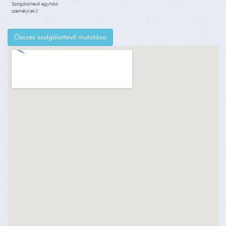
Szolgálattevő egyházi
személy(ek):
Összes szolgálattevő mutatása