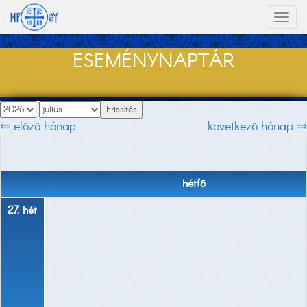
Toggl
naviga
ESEMÉNYNAPTÁR
⇐ elõzõ hónap
következõ hónap ⇒
hétfõ
27. hét