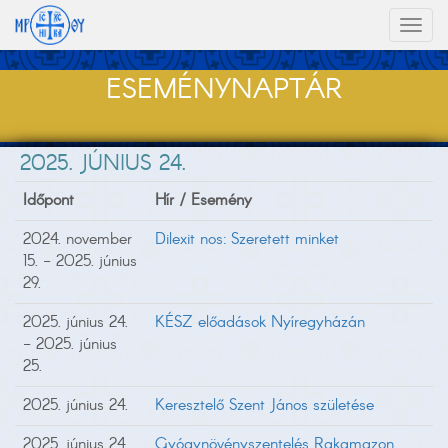
Toggl
naviga
ESEMÉNYNAPTÁR
2025. JÚNIUS 24.
Időpont
Hír / Esemény
2024. november
Dilexit nos: Szeretett minket
15. - 2025. június
29.
2025. június 24.
KÉSZ előadások Nyíregyházán
- 2025. június
25.
2025. június 24.
Keresztelő Szent János születése
2025. június 24.
Gyógynövényszentelés Rakamazon