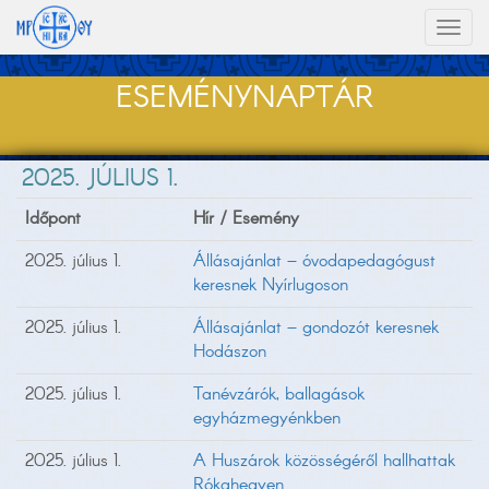
Toggl
naviga
ESEMÉNYNAPTÁR
2025. JÚLIUS 1.
Időpont
Hír / Esemény
2025. július 1.
Állásajánlat – óvodapedagógust
keresnek Nyírlugoson
2025. július 1.
Állásajánlat – gondozót keresnek
Hodászon
2025. július 1.
Tanévzárók, ballagások
egyházmegyénkben
2025. július 1.
A Huszárok közösségéről hallhattak
Rókahegyen