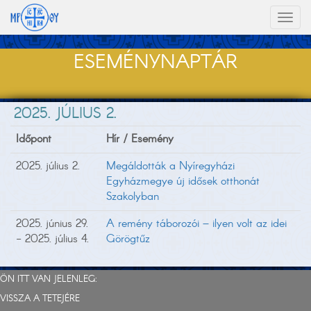
Toggl
naviga
ESEMÉNYNAPTÁR
2025. JÚLIUS 2.
Időpont
Hír / Esemény
2025. július 2.
Megáldották a Nyíregyházi
Egyházmegye új idősek otthonát
Szakolyban
2025. június 29.
A remény táborozói – ilyen volt az idei
- 2025. július 4.
Görögtűz
ÖN ITT VAN JELENLEG:
VISSZA A TETEJÉRE