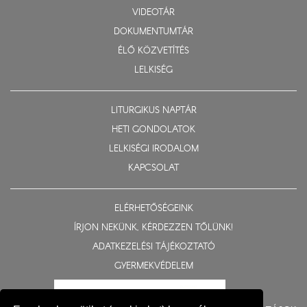
VIDEOTÁR
DOKUMENTUMTÁR
ÉLŐ KÖZVETÍTÉS
LELKISÉG
LITURGIKUS NAPTÁR
HETI GONDOLATOK
LELKISÉGI IRODALOM
KAPCSOLAT
ELÉRHETŐSÉGEINK
ÍRJON NEKÜNK, KÉRDEZZEN TŐLÜNK!
ADATKEZELÉSI TÁJÉKOZTATÓ
GYERMEKVÉDELEM