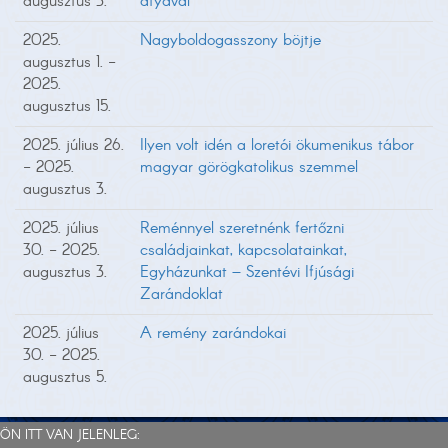
augusztus 3.
atyával
2025.
Nagyboldogasszony böjtje
augusztus 1. -
2025.
augusztus 15.
2025. július 26.
Ilyen volt idén a loretói ökumenikus tábor
- 2025.
magyar görögkatolikus szemmel
augusztus 3.
2025. július
Reménnyel szeretnénk fertőzni
30. - 2025.
családjainkat, kapcsolatainkat,
augusztus 3.
Egyházunkat – Szentévi Ifjúsági
Zarándoklat
2025. július
A remény zarándokai
30. - 2025.
augusztus 5.
ÖN ITT VAN JELENLEG: