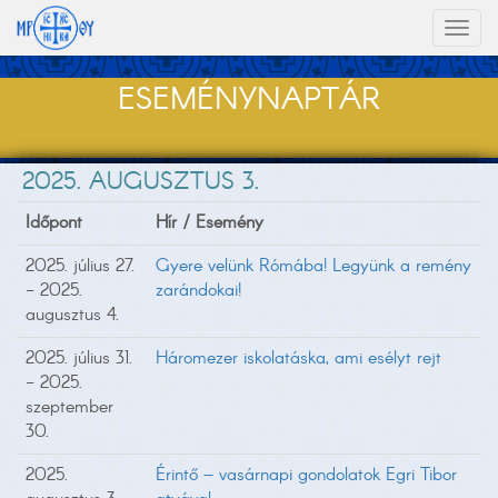
Toggl
naviga
ESEMÉNYNAPTÁR
2025. AUGUSZTUS 3.
Időpont
Hír / Esemény
2025. július 27.
Gyere velünk Rómába! Legyünk a remény
- 2025.
zarándokai!
augusztus 4.
2025. július 31.
Háromezer iskolatáska, ami esélyt rejt
- 2025.
szeptember
30.
2025.
Érintő – vasárnapi gondolatok Egri Tibor