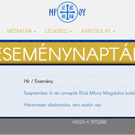
MÉDIATÁR
LELKISÉG
KAPCSOLAT
ESEMÉNYNAPTÁ
Hír / Esemény
Szeptember 6-án ünneplik Bódi Mária Magdolna bold
Háromezer iskolatáska, ami esélyt rejt
VISSZA A TETEJÉRE