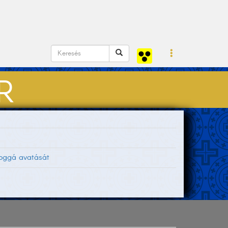
R
oggá avatását