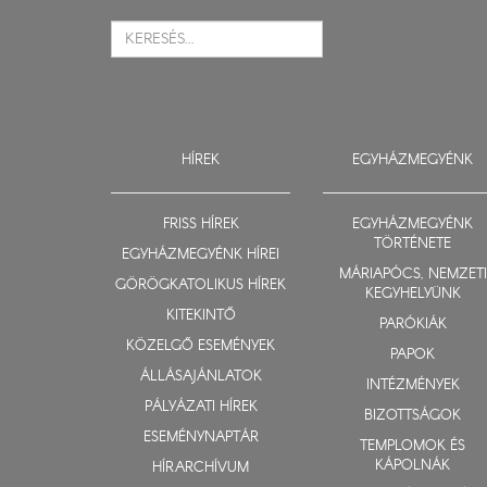
HÍREK
EGYHÁZMEGYÉNK
FRISS HÍREK
EGYHÁZMEGYÉNK
TÖRTÉNETE
EGYHÁZMEGYÉNK HÍREI
MÁRIAPÓCS, NEMZETI
GÖRÖGKATOLIKUS HÍREK
KEGYHELYÜNK
KITEKINTŐ
PARÓKIÁK
KÖZELGŐ ESEMÉNYEK
PAPOK
ÁLLÁSAJÁNLATOK
INTÉZMÉNYEK
PÁLYÁZATI HÍREK
BIZOTTSÁGOK
ESEMÉNYNAPTÁR
TEMPLOMOK ÉS
KÁPOLNÁK
HÍRARCHÍVUM