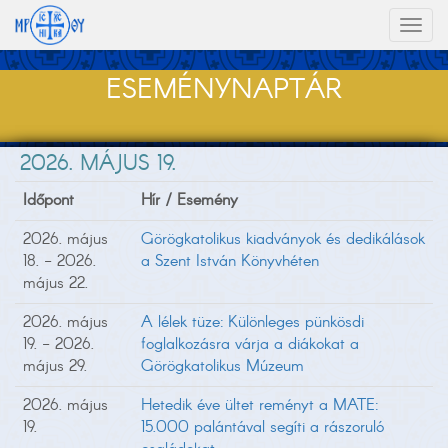
Toggl
naviga
ESEMÉNYNAPTÁR
2026. MÁJUS 19.
Időpont
Hír / Esemény
2026. május
Görögkatolikus kiadványok és dedikálások
18. - 2026.
a Szent István Könyvhéten
május 22.
2026. május
A lélek tüze: Különleges pünkösdi
19. - 2026.
foglalkozásra várja a diákokat a
május 29.
Görögkatolikus Múzeum
2026. május
Hetedik éve ültet reményt a MATE:
19.
15.000 palántával segíti a rászoruló