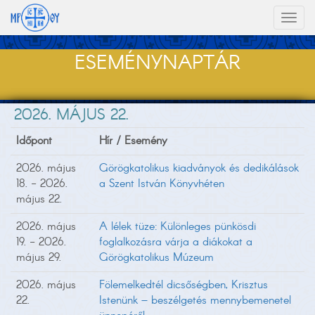
Toggl
naviga
ESEMÉNYNAPTÁR
2026. MÁJUS 22.
Időpont
Hír / Esemény
2026. május
Görögkatolikus kiadványok és dedikálások
18. - 2026.
a Szent István Könyvhéten
május 22.
2026. május
A lélek tüze: Különleges pünkösdi
19. - 2026.
foglalkozásra várja a diákokat a
május 29.
Görögkatolikus Múzeum
2026. május
Fölemelkedtél dicsőségben, Krisztus
22.
Istenünk – beszélgetés mennybemenetel