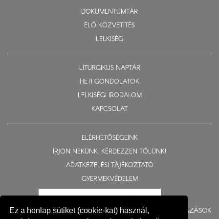
DOKUMENTUMTÁR
ÉLŐ KÖZVETÍTÉS
LELKISÉG
LITURGIKUS NAPTÁR
HETI GONDOLATOK
LELKISÉGI IRODALOM
KAPCSOLAT
ELÉRHETŐSÉGEINK
ÍRJON NEKÜNK, KÉRDEZZEN TŐLÜNK!
ADATKEZELÉSI TÁJÉKOZTATÓ
GYERMEKVÉDELEM
BERUHÁZÁSOK
Ez a honlap sütiket (cookie-kat) használ,