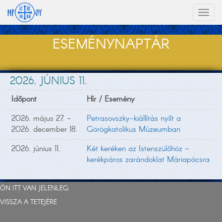
Toggl
naviga
ESEMÉNYNAPTÁR
2026. JÚNIUS 11.
Időpont
Hír / Esemény
2026. május 27. -
Petrasovszky-kiállítás nyílt a
2026. december 18.
Görögkatolikus Múzeumban
2026. június 11.
Két keréken az Istenszülőhöz –
kerékpáros zarándoklat Máriapócsra
ÖN ITT VAN JELENLEG:
VISSZA A TETEJÉRE