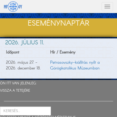
Toggl
naviga
ESEMÉNYNAPTÁR
2026. JÚLIUS 11.
Időpont
Hír / Esemény
2026. május 27. -
Petrasovszky-kiállítás nyílt a
2026. december 18.
Görögkatolikus Múzeumban
ÖN ITT VAN JELENLEG:
VISSZA A TETEJÉRE