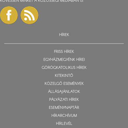
KÖVESSEN MINKET A KÖZÖSSÉGI MÉDIÁBAN IS:
HÍREK
FRISS HÍREK
EGYHÁZMEGYÉNK HÍREI
GÖRÖGKATOLIKUS HÍREK
KITEKINTŐ
KÖZELGŐ ESEMÉNYEK
ÁLLÁSAJÁNLATOK
PÁLYÁZATI HÍREK
ESEMÉNYNAPTÁR
HÍRARCHÍVUM
HÍRLEVÉL