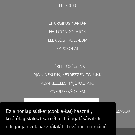
LELKISÉG
LITURGIKUS NAPTÁR
HETI GONDOLATOK
LELKISÉGI IRODALOM
KAPCSOLAT
ELÉRHETŐSÉGEINK
ÍRJON NEKÜNK, KÉRDEZZEN TŐLÜNK!
ADATKEZELÉSI TÁJÉKOZTATÓ
GYERMEKVÉDELEM
BERUHÁZÁSOK
Ez a honlap sütiket (cookie-kat) használ,
kizárólag statisztikai céllal. Látogatásával Ön
elfogadja ezek használatát.
További információ
© 2015-2026 Nyíregyházi Egyházmegye