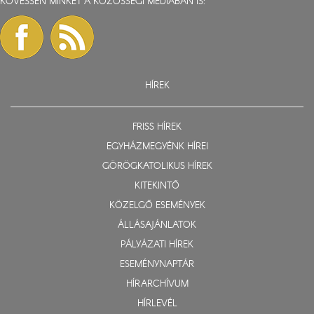
KÖVESSEN MINKET A KÖZÖSSÉGI MÉDIÁBAN IS:
HÍREK
FRISS HÍREK
EGYHÁZMEGYÉNK HÍREI
GÖRÖGKATOLIKUS HÍREK
KITEKINTŐ
KÖZELGŐ ESEMÉNYEK
ÁLLÁSAJÁNLATOK
PÁLYÁZATI HÍREK
ESEMÉNYNAPTÁR
HÍRARCHÍVUM
HÍRLEVÉL