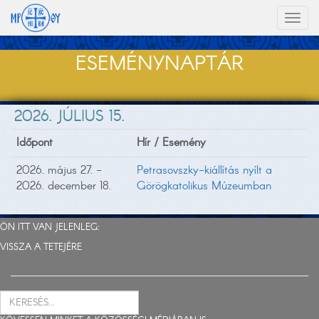
Toggl
naviga
ESEMÉNYNAPTÁR
2026. JÚLIUS 15.
Időpont
Hír / Esemény
2026. május 27. -
Petrasovszky-kiállítás nyílt a
2026. december 18.
Görögkatolikus Múzeumban
ÖN ITT VAN JELENLEG:
VISSZA A TETEJÉRE