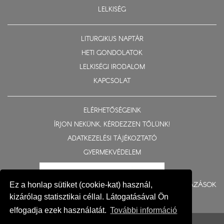
LELKISÉG
LITURGIKUS NAPTÁR
HETI GONDOLATOK
LELKISÉGI IRODALOM
KAPCSOLAT
ELÉRHETŐSÉGEINK
ÍRJON NEKÜNK, KÉRDEZZEN TŐLÜNK!
ADATKEZELÉSI TÁJÉKOZTATÓ
GYERMEKVÉDELEM
BERUHÁZÁSOK
Ez a honlap sütiket (cookie-kat) használ,
kizárólag statisztikai céllal. Látogatásával Ön
elfogadja ezek használatát.
További információ
© 2015-2026 Nyíregyházi Egyházmegye