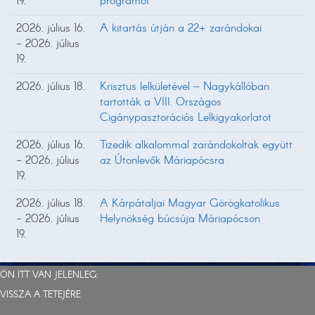
19.
programot
2026. július 16.
A kitartás útján a 22+ zarándokai
- 2026. július
19.
2026. július 18.
Krisztus lelkületével – Nagykállóban
tartották a VIII. Országos
Cigánypasztorációs Lelkigyakorlatot
2026. július 16.
Tizedik alkalommal zarándokoltak együtt
- 2026. július
az Útonlevők Máriapócsra
19.
2026. július 18.
A Kárpátaljai Magyar Görögkatolikus
- 2026. július
Helynökség búcsúja Máriapócson
19.
ÖN ITT VAN JELENLEG:
VISSZA A TETEJÉRE