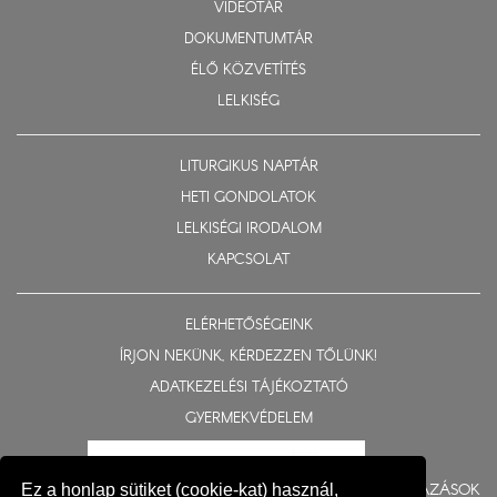
VIDEOTÁR
DOKUMENTUMTÁR
ÉLŐ KÖZVETÍTÉS
LELKISÉG
LITURGIKUS NAPTÁR
HETI GONDOLATOK
LELKISÉGI IRODALOM
KAPCSOLAT
ELÉRHETŐSÉGEINK
ÍRJON NEKÜNK, KÉRDEZZEN TŐLÜNK!
ADATKEZELÉSI TÁJÉKOZTATÓ
GYERMEKVÉDELEM
BERUHÁZÁSOK
Ez a honlap sütiket (cookie-kat) használ,