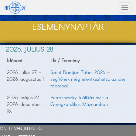
Toggl
naviga
ESEMÉNYNAPTÁR
2026. JÚLIUS 28.
Időpont
Hír / Esemény
2026. július 27. -
Szent Damján Tábor 2026 –
2026. augusztus 1.
segítőnek még jelentkezhetsz az idei
táborba!
2026. május 27. -
Petrasovszky-kiállítás nyílt a
2026. december
Görögkatolikus Múzeumban
18.
ÖN ITT VAN JELENLEG: