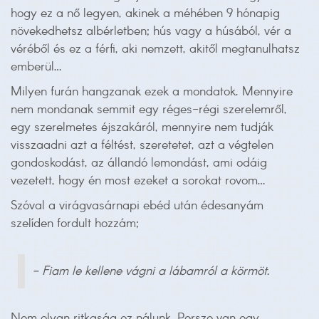
hogy ez a nő legyen, akinek a méhében 9 hónapig
növekedhetsz albérletben; hús vagy a húsából, vér a
véréből és ez a férfi, aki nemzett, akitől megtanulhatsz
emberül…
Milyen furán hangzanak ezek a mondatok. Mennyire
nem mondanak semmit egy réges-régi szerelemről,
egy szerelmetes éjszakáról, mennyire nem tudják
visszaadni azt a féltést, szeretetet, azt a végtelen
gondoskodást, az állandó lemondást, ami odáig
vezetett, hogy én most ezeket a sorokat rovom…
Szóval a virágvasárnapi ebéd után édesanyám
szelíden fordult hozzám;
- Fiam le kellene vágni a lábamról a körmöt.
Nem olyan ritkaság ez nálunk. Persze van egy