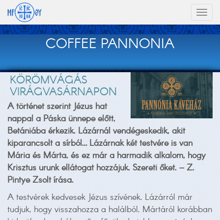
Toggl
naviga
COFFEE PANNONIA
KÖRÖMVÁGÁS
VIRÁGVASÁRNAPON
A történet szerint Jézus hat
nappal a Páska ünnepe előtt,
Betániába érkezik. Lázárnál vendégeskedik, akit
kiparancsolt a sírból… Lázárnak két testvére is van
Mária és Márta, és ez már a harmadik alkalom, hogy
Krisztus urunk ellátogat hozzájuk. Szereti őket. – Z.
Pintye Zsolt írása.
A testvérek kedvesek Jézus szívének. Lázárról már
tudjuk, hogy visszahozza a halálból. Mártáról korábban