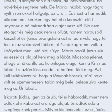
kiderül, a konyhában ő a főnök, de jobb szeretné, ha
nővérkéje segítene neki. De Mária inkább nagy tágra
nyílt szemekkel hallgatja az Urat… És most a harmadik
alkalommal, kereken egy héttel a keresztút előtt
ugyanez a nő méregdrága olajat vesz elő. No nem
étolajat és még csak nem is olívát, hanem nárdusból
készültet és János evangélista azt is tudni véli, hogy fél
font azaz valamivel több mint 30 dekagramm volt, a
királyokat megillető olaj súlya. Mária odaül Jézus elé
és ezzel az olajjal keni meg a lábát. Micsoda jelenet,
ahogy a nő az illatos, különleges olajjal keni a Krisztus
lábát. És aztán láss csodát, a hajával törli meg. Azt
kell feltételeznünk, hogy a lánynak hosszú, sűrű haja
volt és szemérmesen, talán még bele-belepirulva kente
meg az Úr lábát…
Iskaróti Júdás, igen az áruló, fel is háborodik, miért nem
adták el inkább azt a drága olajat, és adták oda a
szegényeknek pénzt… Milyen kis önérzetes ez a Júdás,