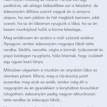
pedikűrös, aki elvégzi békeidőben ezt a feladatot, de
édesanyám állítása szerint vagyok én is annyira
alapos, ha nem jobban és hát megbízik bennem, jobb
szereti, ha az én lábamon nyugszik a lába, ha az én
kezem munkájával hullik a körme feleslege…
Meg emlékszem én azokra a múlt századi estékre
Apagyon, amikor édesanyám nagyapa lábát tette
rendbe. Sikálta, reszelte, vágta a körmét, tyúkszemét és
papó boldogan nyugtázta, hála Istennek, hogy született
egy ügyes kezű lánya.
Miközben végeztem a munkám és anyukám lába az
ölemben pihent, Mária, meg a nárdusolaj jutott
eszembe, meg azok az esték, amikor még élt a
nagyapám és én gyerekként a konyhában kisautókat
tologattam, édesanyám pedig nagyon akkurátusan
tette rendbe az édesapja lábát…