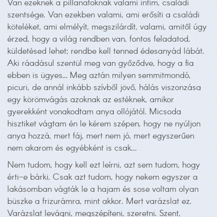
Van ezeknek a pillanatoknak valami intim, családi
szentsége. Van ezekben valami, ami erősíti a családi
köteléket, ami elmélyít, megszilárdít, valami, amitől úgy
érzed, hogy a világ rendben van, fontos feladatod,
küldetésed lehet; rendbe kell tenned édesanyád lábát.
Aki ráadásul szentül meg van győződve, hogy a fia
ebben is ügyes… Meg aztán milyen semmitmondó,
picuri, de annál inkább szívből jövő, hálás viszonzása
egy körömvágás azoknak az estéknek, amikor
gyerekként vonakodtam anya ollójától. Micsoda
hisztiket vágtam én le kérem szépen, hogy ne nyúljon
anya hozzá, mert fáj, mert nem jó, mert egyszerűen
nem akarom és egyébként is csak...
Nem tudom, hogy kell ezt leírni, azt sem tudom, hogy
érti-e bárki. Csak azt tudom, hogy nekem egyszer a
lakásomban vágták le a hajam és sose voltam olyan
büszke a frizurámra, mint akkor. Mert varázslat ez.
Varázslat levágni, megszépíteni, szeretni. Szent,