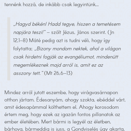
tennénk hozzá, de inkább csak legyintünk…
„Hagyd békén! Hadd tegye, hiszen a temetésem
napjára teszi!”
– szólt Jézus, János szerint. (Jn
12,1–8) Máté pedig azt is tudni véli, hogy így
folytatta;
„Bizony mondom nektek, ahol a világon
csak hirdetni fogják az evangéliumot, mindenütt
megemlékeznek majd arról is, amit ez az
asszony tett.”
(Mt 26,6–13)
Mindez arról jutott eszembe, hogy virágvasárnapon
otthon jártam. Édesanyám, ahogy szokta, ebéddel várt,
amit édesapámmal költhettem el. Ahogy korosodom
értem meg, hogy ezek az igazán fontos pillanatok az
ember életében. Mert bármi is legyél az életben,
bárhova, bármeddig is juss, a Gondviselés úgy akarta,