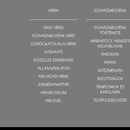
HÍREK
EGYHÁZMEGYÉNK
FRISS HÍREK
EGYHÁZMEGYÉNK
TÖRTÉNETE
EGYHÁZMEGYÉNK HÍREI
MÁRIAPÓCS, NEMZETI
GÖRÖGKATOLIKUS HÍREK
KEGYHELYÜNK
KITEKINTŐ
PARÓKIÁK
KÖZELGŐ ESEMÉNYEK
PAPOK
ÁLLÁSAJÁNLATOK
INTÉZMÉNYEK
PÁLYÁZATI HÍREK
BIZOTTSÁGOK
ESEMÉNYNAPTÁR
TEMPLOMOK ÉS
KÁPOLNÁK
HÍRARCHÍVUM
TELEPÜLÉSJEGYZÉK
HÍRLEVÉL