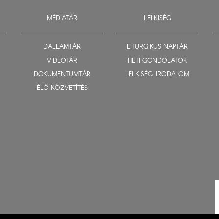
MÉDIATÁR
LELKISÉG
DALLAMTÁR
LITURGIKUS NAPTÁR
VIDEOTÁR
HETI GONDOLATOK
DOKUMENTUMTÁR
LELKISÉGI IRODALOM
ÉLŐ KÖZVETÍTÉS