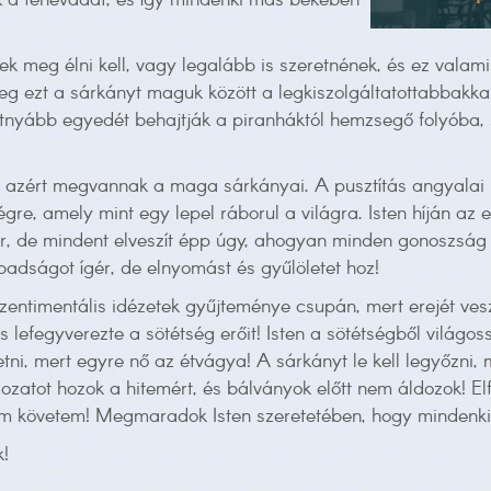
k a fenevadat, és így mindenki más békében
 meg élni kell, vagy legalább is szeretnének, és ez valami k
g ezt a sárkányt maguk között a legkiszolgáltatottabbakkal?
atnyább egyedét behajtják a piranháktól hemzsegő folyóba,
azért megvannak a maga sárkányai. A pusztítás angyalai ma
égre, amely mint egy lepel ráborul a világra. Isten híján a
kar, de mindent elveszít épp úgy, ahogyan minden gonoszság
adságot ígér, de elnyomást és gyűlöletet hoz!
zentimentális idézetek gyűjteménye csupán, mert erejét ves
 és lefegyverezte a sötétség erőit! Isten a sötétségből világ
ni, mert egyre nő az étvágya! A sárkányt le kell legyőzni,
Áldozatot hozok a hitemért, és bálványok előtt nem áldozok! 
em követem! Megmaradok Isten szeretetében, hogy mindenki m
k!