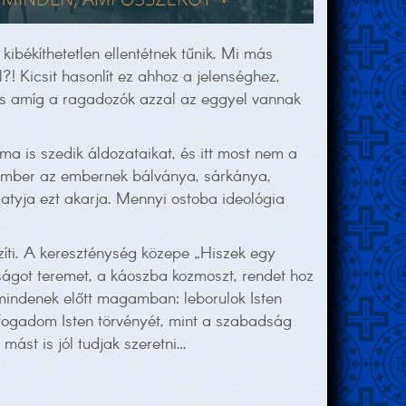
ibékíthetetlen ellentétnek tűnik. Mi más
! Kicsit hasonlít ez ahhoz a jelenséghez,
 s amíg a ragadozók azzal az eggyel vannak
 is szedik áldozataikat, és itt most nem a
z ember az embernek bálványa, sárkánya,
 atyja ezt akarja. Mennyi ostoba ideológia
zíti. A kereszténység közepe „Hiszek egy
osságot teremet, a káoszba kozmoszt, rendet hoz
 mindenek előtt magamban: leborulok Isten
Elfogadom Isten törvényét, mint a szabadság
ást is jól tudjak szeretni…