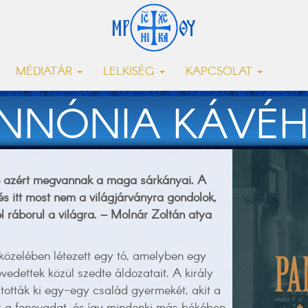
MÉDIATÁR
LELKISÉG
KAPCSOLAT
NNÓNIA KÁVÉ
e azért megvannak a maga sárkányai. A
és itt most nem a világjárványra gondolok,
l ráborul a világra. – Molnár Zoltán atya
közelében létezett egy tó, amelyben egy
vedettek közül szedte áldozatait. A király
ották ki egy-egy család gyermekét, akit a