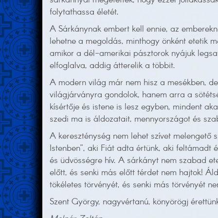
sárkánnyal megetettek, hogy ezzel jóllakassá
folytathassa életét.
A Sárkánynak embert kell ennie, az embereknek
lehetne a megoldás, minthogy önként etetik me
amikor a dél-amerikai pásztorok nyájuk legs
elfoglalva, addig átterelik a többit.
A modern világ már nem hisz a mesékben, de 
világjárványra gondolok, hanem arra a sötéts
kísértője és istene is lesz egyben, mindent a
szedi ma is áldozatait, mennyországot és szab
A kereszténység nem lehet szívet melengető s
Istenben”, aki Fiát adta értünk, aki feltámadt
és üdvösségre hív. A sárkányt nem szabad etet
előtt, és senki más előtt térdet nem hajtok! 
tökéletes törvényét, és senki más törvényét n
Szent György, nagyvértanú, könyörögj érettün