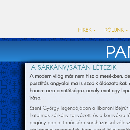
HÍREK
RÓLUNK
PA
A SÁRKÁNY/SÁTÁN LÉTEZIK
A modern világ már nem hisz a mesékben, d
pusztítás angyalai ma is szedik áldozataikat, 
hanem arra a sötétségre, amely mint egy lepe
írása.
Szent György legendájában a libanoni Bejrút 
hatalmas sárkány tanyázott, és a környékre té
pogány papjai tanácsára sorshúzással választ