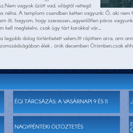
z.Nem vagyok űzött vad, világtól rettegő
os néha. A templomi csendben ketten vagyunk: Ő, aki nem h
nézem őt, hagyom, hogy szeressen…egyenlőtlen páros vagyun
 kell megfelelni, csak úgy tárt karokkal vár…
legjobb dolog történhetett velem.Itt rájöttem arra, ami anny
 szomszédságában élek , örök decemberi Örömben,csak ehhe
ÉGI TÁRCSÁZÁS: A VASÁRNAPI 9 ÉS 11
NAGYPÉNTEKI ÖLTÖZTETÉS