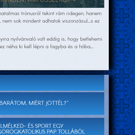
atalmas trónusról tekint rám ridegen, hanem
k, nem sok mindent adhatok viszonzásul…s ez
ira nyilvánvaló volt eddig is, hogy betlehemi
z néha ki kell lépni a fagyba és a hóba…
„BARÁTOM, MIÉRT JÖTTÉL?”
ELMÉLKED- ÉS SPORT EGY
GÖRÖGKATOLIKUS PAP TOLLÁBÓL