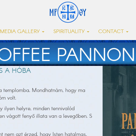
MEDIA GALLERY
SPIRITUALITY
CONTACT
OFFEE PANNON
ÉS A HÓBA
or a templomba. Mondhatnám, hogy ma
óm volt.
 ilyen helyre, minden tennivalód
n vágott fenyő illata van a levegőben. S
t nem azt érzed, hogy Isten hatalmas,