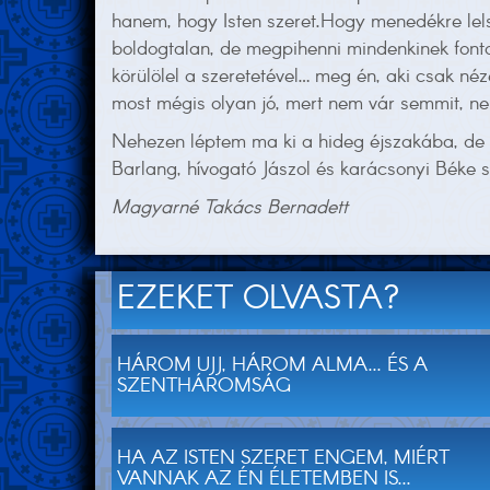
hanem, hogy Isten szeret.Hogy menedékre lels
boldogtalan, de megpihenni mindenkinek font
körülölel a szeretetével… meg én, aki csak 
most mégis olyan jó, mert nem vár semmit, nem
Nehezen léptem ma ki a hideg éjszakába, de a 
Barlang, hívogató Jászol és karácsonyi Béke
Magyarné Takács Bernadett
EZEKET OLVASTA?
HÁROM UJJ, HÁROM ALMA... ÉS A
SZENTHÁROMSÁG
HA AZ ISTEN SZERET ENGEM, MIÉRT
VANNAK AZ ÉN ÉLETEMBEN IS...