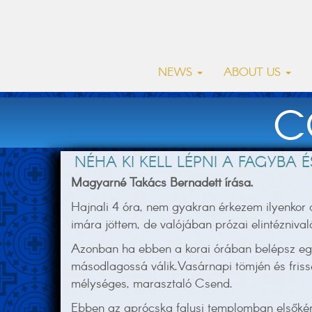
NEWS
ABOUT US
C
NÉHA KI KELL LÉPNI A FAGYBA 
Magyarné Takács Bernadett írása.
Hajnali 4 óra, nem gyakran érkezem ilyenk
imára jöttem, de valójában prózai elintéznival
Azonban ha ebben a korai órában belépsz egy
másodlagossá válik.Vasárnapi tömjén és frisse
mélységes, marasztaló Csend.
Ebben az aprócska falusi templomban elsőkén