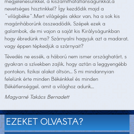
megjelenésünkkel, a kiszámíthatatlanságunkkal,a
nevetséges hisztinkkel? Így kezdődik majd a
"világbéke".Mert világégés akkor van, ha a sok kis
magánháborúnk összeadódik. Szépek ezek a
galambok, de mi vajon a saját kis Királyságunkban
hogy ébredünk ma? Szárnyalni hagyjuk azt a madarat,
vagy éppen tépkedjük a szárnyait?
Tévedés ne essék, a háború nem ismer országhatárt, s
gyakran a szívekben zajlik, hogy aztán a leggyengébb
pontokon, fizikai alakot öltsön… S mi mindannyian
felelünk érte minden Békénkkel és minden
Békétlenséggel, amit a világhoz adunk…
Magyarné Takács Bernadett
EZEKET OLVASTA?