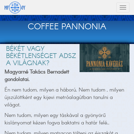
Toggl
naviga
COFFEE PANNONIA
BÉKÉT VAGY
BÉKÉTLENSÉGET ADSZ
A VILÁGNAK?
Magyarné Takács Bernadett
gondolatai.
Én nem tudom, milyen a háború. Nem tudom , milyen
újszülöttként egy kijevi metróalagútban tanulni a
világot.
Nem tudom, milyen egy táskával a gyönyörű
kislányomat kézen fogva baktatni a határ felé..
Nem tudom, milyen matracon tölteni az éjszakát a