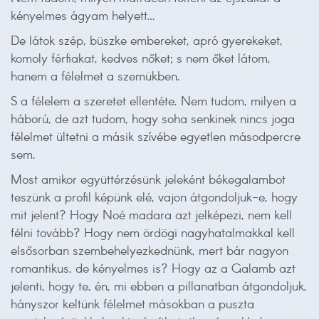
kényelmes ágyam helyett…
De látok szép, büszke embereket, apró gyerekeket,
komoly férfiakat, kedves nőket; s nem őket látom,
hanem a félelmet a szemükben.
S a félelem a szeretet ellentéte. Nem tudom, milyen a
háború, de azt tudom, hogy soha senkinek nincs joga
félelmet ültetni a másik szívébe egyetlen másodpercre
sem.
Most amikor együttérzésünk jeleként békegalambot
teszünk a profil képünk elé, vajon átgondoljuk-e, hogy
mit jelent? Hogy Noé madara azt jelképezi, nem kell
félni tovább? Hogy nem ördögi nagyhatalmakkal kell
elsősorban szembehelyezkednünk, mert bár nagyon
romantikus, de kényelmes is? Hogy az a Galamb azt
jelenti, hogy te, én, mi ebben a pillanatban átgondoljuk,
hányszor keltünk félelmet másokban a puszta