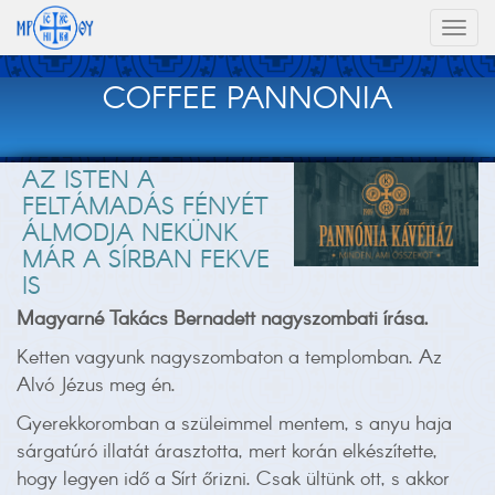
Toggl
naviga
COFFEE PANNONIA
AZ ISTEN A
FELTÁMADÁS FÉNYÉT
ÁLMODJA NEKÜNK
MÁR A SÍRBAN FEKVE
IS
Magyarné Takács Bernadett nagyszombati írása.
Ketten vagyunk nagyszombaton a templomban. Az
Alvó Jézus meg én.
Gyerekkoromban a szüleimmel mentem, s anyu haja
sárgatúró illatát árasztotta, mert korán elkészítette,
hogy legyen idő a Sírt őrizni. Csak ültünk ott, s akkor