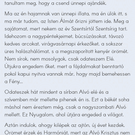
tanultam meg, hogy a csend ünnepi ajándék.
Ma az én hajamnak van ünnepi illata, ma én ülök itt, s
ma már tudom, az Isten Álmát őrizni jöttem ide. Meg a
sajátomat, mert nekem az év Szentsírtól Szentsírig tart.
Idehozom a nagypéntekjeimet, búcsúzásokat, távozó
kedves arcokat, virágvasárnapi érkezőket, a sokszor
üres halászhálómat, s a megszaporított kenyér örömét.
Nem sírok, nem mosolygok, csak odateszem Elé.
Útjukra engedem őket, mert a fájdalmakat benntartó
pokol kapui nyitva vannak már, hogy majd bemehessen
a Fény...
Odateszek hát mindent a sírban Alvó elé és a
szívemben már mellette pihenek én is. Ezt a békét soha
máshol nem éreztem még, csak a nagyszombati Alvó
mellett. Ez Nyugalom, ahol útjára engeded a világot.
Aztán indulok, ahogy kilépek az ajtón, új évet kezdek.
Örömet érzek és Harmóniát, mert az Alvó Krisztus nem