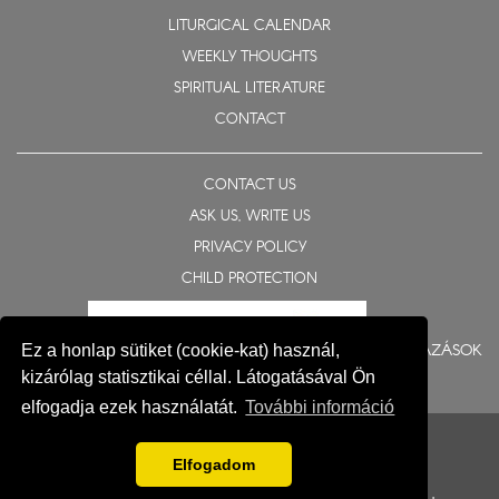
LITURGICAL CALENDAR
WEEKLY THOUGHTS
SPIRITUAL LITERATURE
CONTACT
CONTACT US
ASK US, WRITE US
PRIVACY POLICY
CHILD PROTECTION
BERUHÁZÁSOK
Ez a honlap sütiket (cookie-kat) használ,
kizárólag statisztikai céllal. Látogatásával Ön
elfogadja ezek használatát.
További információ
© 2015-2026 Eparchy of Nyíregyháza
Impresszum
Elfogadom