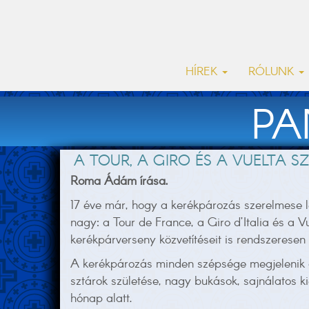
HÍREK
RÓLUNK
PA
A TOUR, A GIRO ÉS A VUELTA 
Roma Ádám írása.
17 éve már, hogy a kerékpározás szerelmese l
nagy: a Tour de France, a Giro d’Italia és a 
kerékpárverseny közvetítéseit is rendszeresen
A kerékpározás minden szépsége megjelenik a
sztárok születése, nagy bukások, sajnálatos 
hónap alatt.