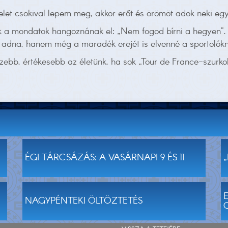
et csokival lepem meg, akkor erőt és örömöt adok neki egy
k a mondatok hangoznának el: „Nem fogod bírni a hegyen”. 
őt adna, hanem még a maradék erejét is elvenné a sportolók
szebb, értékesebb az életünk, ha sok „Tour de France-szurko
ÉGI TÁRCSÁZÁS: A VASÁRNAPI 9 ÉS 11
NAGYPÉNTEKI ÖLTÖZTETÉS