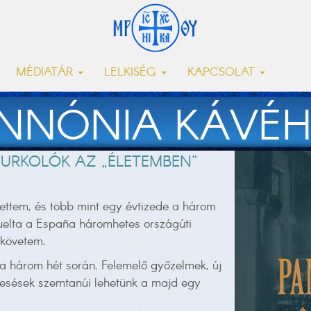
MÉDIATÁR
LELKISÉG
KAPCSOLAT
NNÓNIA KÁVÉ
SZURKOLÓK AZ „ÉLETEMBEN”
ettem, és több mint egy évtizede a három
Vuelta a España háromhetes országúti
 követem.
 három hét során. Felemelő győzelmek, új
kiesések szemtanúi lehetünk a majd egy