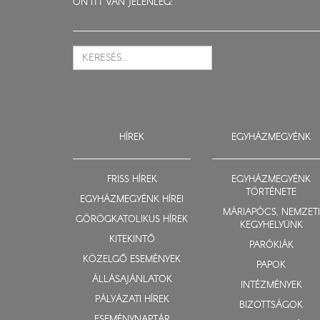
ÖN ITT VAN JELENLEG:
HÍREK
EGYHÁZMEGYÉNK
FRISS HÍREK
EGYHÁZMEGYÉNK
TÖRTÉNETE
EGYHÁZMEGYÉNK HÍREI
MÁRIAPÓCS, NEMZETI
GÖRÖGKATOLIKUS HÍREK
KEGYHELYÜNK
KITEKINTŐ
PARÓKIÁK
KÖZELGŐ ESEMÉNYEK
PAPOK
ÁLLÁSAJÁNLATOK
INTÉZMÉNYEK
PÁLYÁZATI HÍREK
BIZOTTSÁGOK
ESEMÉNYNAPTÁR