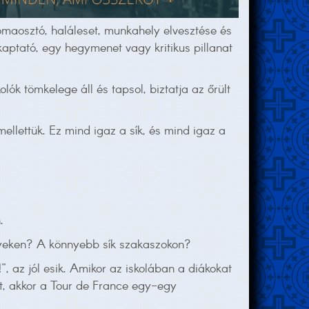
omaosztó, haláleset, munkahely elvesztése és
kaptató, egy hegymenet vagy kritikus pillanat
ók tömkelege áll és tapsol, biztatja az őrült
llettük. Ez mind igaz a sík, és mind igaz a
.
egyeken? A könnyebb sík szakaszokon?
, az jól esik. Amikor az iskolában a diákokat
t, akkor a Tour de France egy-egy