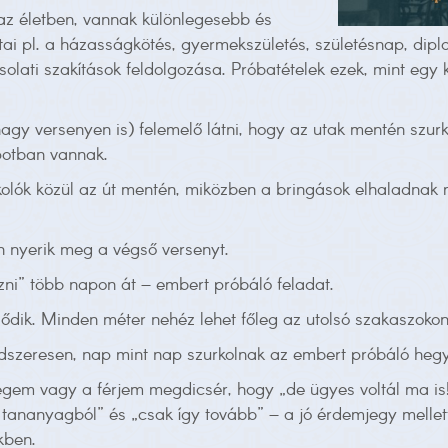
az életben, vannak különlegesebb és
ai pl. a házasságkötés, gyermekszületés, születésnap, dipl
solati szakítások feldolgozása. Próbatételek ezek, mint egy 
y versenyen is) felemelő látni, hogy az utak mentén szurkol
apotban vannak.
ók közül az út mentén, miközben a bringások elhaladnak me
n nyerik meg a végső versenyt.
ni” több napon át – embert próbáló feladat.
elődik. Minden méter nehéz lehet főleg az utolsó szakaszokon
rendszeresen, nap mint nap szurkolnak az embert próbáló h
égem vagy a férjem megdicsér, hogy „de ügyes voltál ma is!”
tananyagból” és „csak így tovább” – a jó érdemjegy mellet
kben.