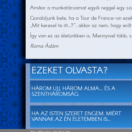
Amikor a munkatársamat egyik reggel egy szel
Gondoljunk bele, ha a Tour de France-on eze
„Mit keresel te itt…?”, akkor az nem, hogy er
Így van ez az életünkben is. Mennyivel több, 
Roma Ádám
EZEKET OLVASTA?
HÁROM UJJ, HÁROM ALMA... ÉS A
SZENTHÁROMSÁG
HA AZ ISTEN SZERET ENGEM, MIÉRT
VANNAK AZ ÉN ÉLETEMBEN IS...