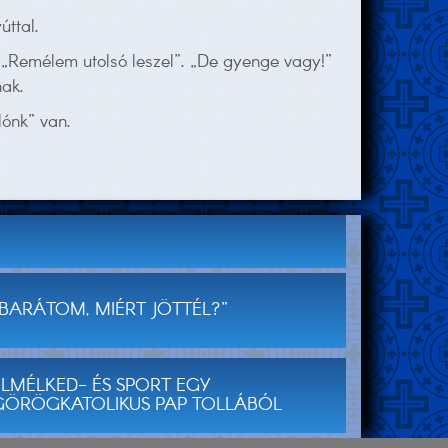
úttal.
„Remélem utolsó leszel”. „De gyenge vagy!”
nak.
lónk” van.
„BARÁTOM, MIÉRT JÖTTÉL?”
ELMÉLKED- ÉS SPORT EGY
GÖRÖGKATOLIKUS PAP TOLLÁBÓL