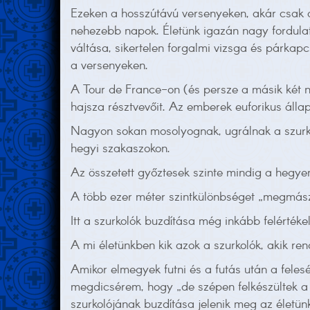
Ezeken a hosszútávú versenyeken, akár csak 
nehezebb napok. Életünk igazán nagy fordulat
váltása, sikertelen forgalmi vizsga és párkapc
a versenyeken.
A Tour de France-on (és persze a másik két nag
hajsza résztvevőit. Az emberek euforikus áll
Nagyon sokan mosolyognak, ugrálnak a szurkol
hegyi szakaszokon.
Az összetett győztesek szinte mindig a hegye
A több ezer méter szintkülönbséget „megmász
Itt a szurkolók buzdítása még inkább felérték
A mi életünkben kik azok a szurkolók, akik 
Amikor elmegyek futni és a futás után a feles
megdicsérem, hogy „de szépen felkészültek a 
szurkolójának buzdítása jelenik meg az életün