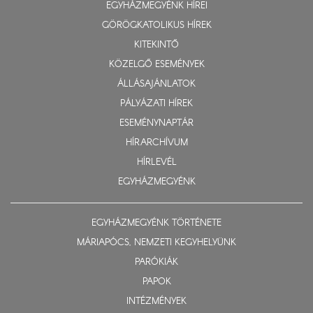
EGYHÁZMEGYÉNK HÍREI
GÖRÖGKATOLIKUS HÍREK
KITEKINTŐ
KÖZELGŐ ESEMÉNYEK
ÁLLÁSAJÁNLATOK
PÁLYÁZATI HÍREK
ESEMÉNYNAPTÁR
HÍRARCHÍVUM
HÍRLEVÉL
EGYHÁZMEGYÉNK
EGYHÁZMEGYÉNK TÖRTÉNETE
MÁRIAPÓCS, NEMZETI KEGYHELYÜNK
PARÓKIÁK
PAPOK
INTÉZMÉNYEK