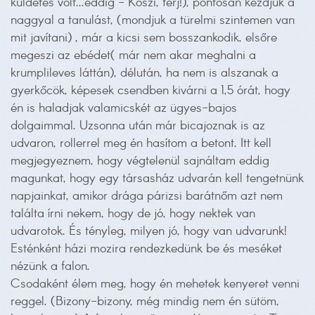
küldetés volt...eddig - Köszi, férj!), pontosan kezdjük a
naggyal a tanulást, (mondjuk a türelmi szintemen van
mit javítani) , már a kicsi sem bosszankodik, elsőre
megeszi az ebédet( már nem akar meghalni a
krumplileves láttán), délután, ha nem is alszanak a
gyerkőcök, képesek csendben kivárni a 1,5 órát, hogy
én is haladjak valamicskét az ügyes-bajos
dolgaimmal. Uzsonna után már bicajoznak is az
udvaron, rollerrel meg én hasítom a betont. Itt kell
megjegyeznem, hogy végtelenül sajnáltam eddig
magunkat, hogy egy társasház udvarán kell tengetnünk
napjainkat, amikor drága párizsi barátnőm azt nem
találta írni nekem, hogy de jó, hogy nektek van
udvarotok. És tényleg, milyen jó, hogy van udvarunk!
Esténként házi mozira rendezkedünk be és meséket
nézünk a falon.
Csodaként élem meg, hogy én mehetek kenyeret venni
reggel. (Bizony-bizony, még mindig nem én sütöm,