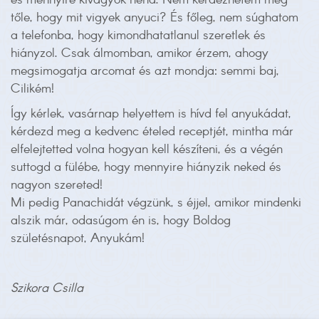
és mennyire kivagyok néha. Nem kérdezhetem meg
tőle, hogy mit vigyek anyuci? És főleg, nem súghatom
a telefonba, hogy kimondhatatlanul szeretlek és
hiányzol. Csak álmomban, amikor érzem, ahogy
megsimogatja arcomat és azt mondja: semmi baj,
Cilikém!
Így kérlek, vasárnap helyettem is hívd fel anyukádat,
kérdezd meg a kedvenc ételed receptjét, mintha már
elfelejtetted volna hogyan kell készíteni, és a végén
suttogd a fülébe, hogy mennyire hiányzik neked és
nagyon szereted!
Mi pedig Panachidát végzünk, s éjjel, amikor mindenki
alszik már, odasúgom én is, hogy Boldog
születésnapot, Anyukám!
Szikora Csilla