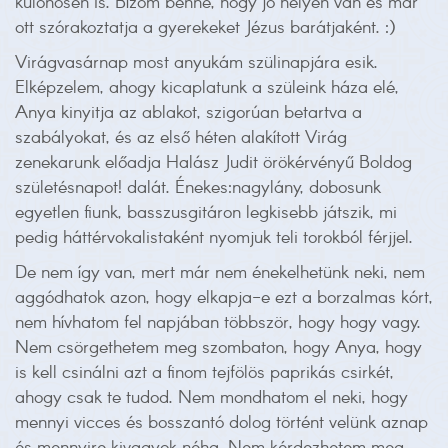
különösen is. Bízom benne, hogy jó helyen van és már
ott szórakoztatja a gyerekeket Jézus barátjaként.
:)
Virágvasárnap most anyukám szülinapjára esik.
Elképzelem, ahogy kicaplatunk a szüleink háza elé,
Anya kinyitja az ablakot, szigorúan betartva a
szabályokat, és az első héten alakított Virág
zenekarunk előadja Halász Judit örökérvényű Boldog
születésnapot! dalát. Énekes:nagylány, dobosunk
egyetlen fiunk, basszusgitáron legkisebb játszik, mi
pedig háttérvokalistaként nyomjuk teli torokból férjjel.
De nem így van, mert már nem énekelhetünk neki, nem
aggódhatok azon, hogy elkapja-e ezt a borzalmas kórt,
nem hívhatom fel napjában többször, hogy hogy vagy.
Nem csörgethetem meg szombaton, hogy Anya, hogy
is kell csinálni azt a finom tejfölös paprikás csirkét,
ahogy csak te tudod. Nem mondhatom el neki, hogy
mennyi vicces és bosszantó dolog történt velünk aznap