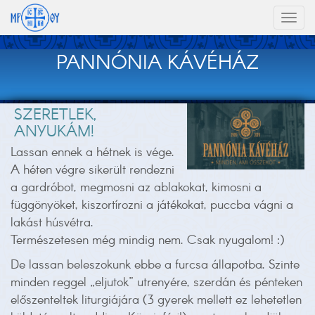
Toggl
naviga
PANNÓNIA KÁVÉHÁZ
SZERETLEK,
ANYUKÁM!
Lassan ennek a hétnek is vége.
A héten végre sikerült rendezni
a gardróbot, megmosni az ablakokat, kimosni a
függönyöket, kiszortírozni a játékokat, puccba vágni a
lakást húsvétra.
Természetesen még mindig nem. Csak nyugalom!
:)
De lassan beleszokunk ebbe a furcsa állapotba. Szinte
minden reggel „eljutok” utrenyére, szerdán és pénteken
előszenteltek liturgiájára (3 gyerek mellett ez lehetetlen