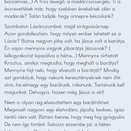
borzalmas...) A friss levegő, a madárcsicsergés. Ti is
észrevettétek már, hogy szebben énekelnek idén a
madarak? Talán tudják, hogy ünnepre készülünk?
Szombaton Lázárszombat, majd virágvasárnap.
Azon gondolkoztam, hogy milyen ember lehetett ez a
Lázár? Biztos nagyon jófej volt, ha Jézus volt a barátja.
Én vajon mennyire vagyok jóbarátja Jézusnak? (
lelkigyakorlat kipipálva a hétre...) Mennyire sírhatott
Krisztus, amikor megtudta, hogy meghalt a barátja?
Mennyire fájt neki, hogy elveszíti a barátját? Mindig
azt gondoljuk, hogy nekünk keresztényeknek nem illik
sírni, ha elmegy egy barátunk, rokonunk. Tartanunk kell
magunkat. Dehogyis, hiszen még Jézus is sírt!
Nem is olyan rég elveszítettem egy barátnőmet.
Megviselt nagyon: egy életvidám, jópofa, kedves, igazi
tanító néni volt. Bíztam benne, hogy meg fog gyógyulni.
De nem így történt. Sokszor eszembe jut, a héten