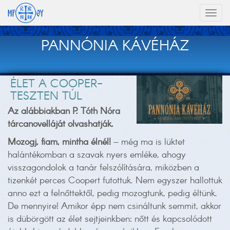
Toggl
naviga
PANNÓNIA KÁVÉHÁZ
ÉLET A COOPER-
TESZTEN TÚL
Az alábbiakban P. Tóth Nóra
tárcanovelláját olvashatják.
Mozogj, fiam, mintha élnél!
– még ma is lüktet
halántékomban a szavak nyers emléke, ahogy
visszagondolok a tanár felszólítására, miközben a
tizenkét perces Coopert futottuk. Nem egyszer hallottuk
anno ezt a felnőttektől, pedig mozogtunk, pedig éltünk.
De mennyire! Amikor épp nem csináltunk semmit, akkor
is dübörgött az élet sejtjeinkben: nőtt és kapcsolódott