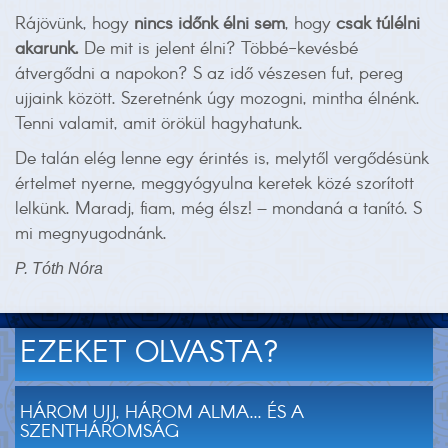
Rájövünk, hogy
nincs időnk élni sem
, hogy
csak túlélni
akarunk.
De mit is jelent élni? Többé-kevésbé
átvergődni a napokon? S az idő vészesen fut, pereg
ujjaink között. Szeretnénk úgy mozogni, mintha élnénk.
Tenni valamit, amit örökül hagyhatunk.
De talán elég lenne egy érintés is, melytől vergődésünk
értelmet nyerne, meggyógyulna keretek közé szorított
lelkünk. Maradj, fiam, még élsz! – mondaná a tanító. S
mi megnyugodnánk.
P. Tóth Nóra
EZEKET OLVASTA?
HÁROM UJJ, HÁROM ALMA... ÉS A
SZENTHÁROMSÁG