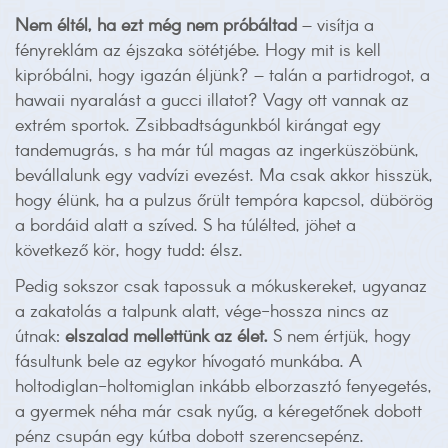
Nem éltél, ha ezt még nem próbáltad
–
visítja a
fényreklám az éjszaka sötétjébe. Hogy mit is kell
kipróbálni, hogy igazán éljünk? – talán a partidrogot, a
hawaii nyaralást a gucci illatot? Vagy ott vannak az
extrém sportok. Zsibbadtságunkból kirángat egy
tandemugrás, s ha már túl magas az ingerküszöbünk,
bevállalunk egy vadvízi evezést. Ma csak akkor hisszük,
hogy élünk, ha a pulzus őrült tempóra kapcsol, dübörög
a bordáid alatt a szíved. S ha túlélted, jöhet a
következő kör, hogy tudd: élsz.
Pedig sokszor csak tapossuk a mókuskereket, ugyanaz
a zakatolás a talpunk alatt, vége-hossza nincs az
útnak:
elszalad mellettünk az élet.
S nem értjük, hogy
fásultunk bele az egykor hívogató munkába. A
holtodiglan-holtomiglan inkább elborzasztó fenyegetés,
a gyermek néha már csak nyűg, a kéregetőnek dobott
pénz csupán egy kútba dobott szerencsepénz.