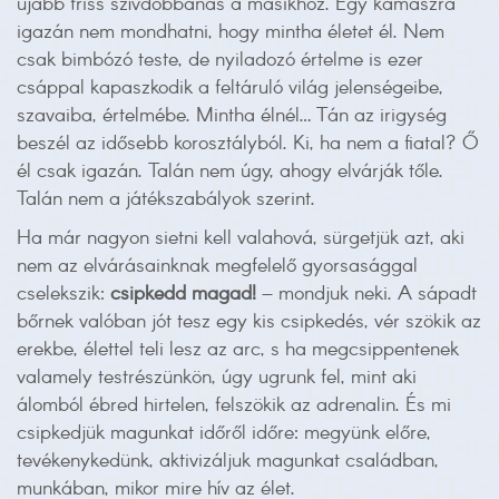
újabb friss szívdobbanás a másikhoz. Egy kamaszra
igazán nem mondhatni, hogy mintha életet él. Nem
csak bimbózó teste, de nyiladozó értelme is ezer
csáppal kapaszkodik a feltáruló világ jelenségeibe,
szavaiba, értelmébe. Mintha élnél… Tán az irigység
beszél az idősebb korosztályból. Ki, ha nem a fiatal? Ő
él csak igazán. Talán nem úgy, ahogy elvárják tőle.
Talán nem a játékszabályok szerint.
Ha már nagyon sietni kell valahová, sürgetjük azt, aki
nem az elvárásainknak megfelelő gyorsasággal
cselekszik:
csipkedd magad!
– mondjuk neki. A sápadt
bőrnek valóban jót tesz egy kis csipkedés, vér szökik az
erekbe, élettel teli lesz az arc, s ha megcsippentenek
valamely testrészünkön, úgy ugrunk fel, mint aki
álomból ébred hirtelen, felszökik az adrenalin. És mi
csipkedjük magunkat időről időre: megyünk előre,
tevékenykedünk, aktivizáljuk magunkat családban,
munkában, mikor mire hív az élet.