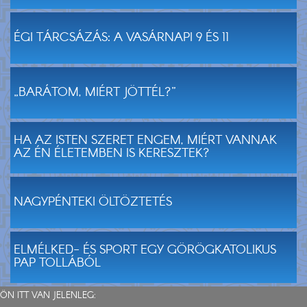
ÉGI TÁRCSÁZÁS: A VASÁRNAPI 9 ÉS 11
„BARÁTOM, MIÉRT JÖTTÉL?”
HA AZ ISTEN SZERET ENGEM, MIÉRT VANNAK
AZ ÉN ÉLETEMBEN IS KERESZTEK?
NAGYPÉNTEKI ÖLTÖZTETÉS
ELMÉLKED- ÉS SPORT EGY GÖRÖGKATOLIKUS
PAP TOLLÁBÓL
ÖN ITT VAN JELENLEG: