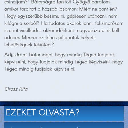
csináljam?” Bátorságra tanított Gyögyő barátom,
amikor fordított a hozzáállásomon: Miért ne pont én?
Hogy egyszerűbb besimulni, gépiesen utánozni, nem
kilógni a sorból? Ha tudatos akarok lenni, felismerésem
szerint viselkedni, akkor időnként magyarázatot is kell
adnom. Merem ezt kínos pillanatok helyett
lehetőségnek tekinteni?
Adj, Uram, bátorságot, hogy mindig Téged tudjalak
képviselni, hogy tudjalak mindig Téged képviselni, hogy
Téged mindig tudjalak képviselni!
Orosz Rita
EZEKET OLVASTA?