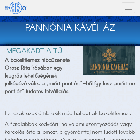
Toggl
naviga
PANNÓNIA KÁVÉHÁZ
MEGAKADT A TŰ…
A bakelitlemez hibaüzenete
Orosz Rita írásában egy
kiugrás lehetőségének
jelképévé válik: a „miért pont én"-ből így lesz „miért ne
pont én” tudatos felvállalás.
Ezt csak azok értik, akik még hallgattak bakelitlemezt.
A fiatalabbak kedvéért: ha valami szennyeződés vagy
karcolás érte a lemezt, a gyémántfej nem tudott tovább