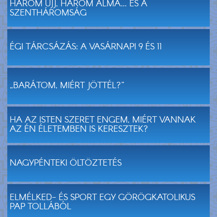
HÁROM UJJ, HÁROM ALMA... ÉS A
SZENTHÁROMSÁG
ÉGI TÁRCSÁZÁS: A VASÁRNAPI 9 ÉS 11
„BARÁTOM, MIÉRT JÖTTÉL?”
HA AZ ISTEN SZERET ENGEM, MIÉRT VANNAK
AZ ÉN ÉLETEMBEN IS KERESZTEK?
NAGYPÉNTEKI ÖLTÖZTETÉS
ELMÉLKED- ÉS SPORT EGY GÖRÖGKATOLIKUS
PAP TOLLÁBÓL