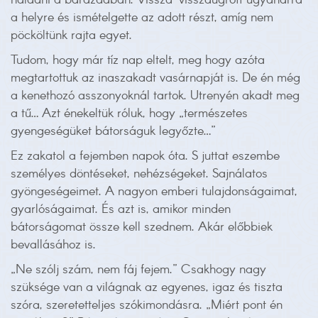
haladni a barázdában. Vissza-visszaugrott ugyanarra
a helyre és ismételgette az adott részt, amíg nem
pöcköltünk rajta egyet.
Tudom, hogy már tíz nap eltelt, meg hogy azóta
megtartottuk az inaszakadt vasárnapját is. De én még
a kenethozó asszonyoknál tartok. Utrenyén akadt meg
a tű… Azt énekeltük róluk, hogy „természetes
gyengeségüket bátorságuk legyőzte…”
Ez zakatol a fejemben napok óta. S juttat eszembe
személyes döntéseket, nehézségeket. Sajnálatos
gyöngeségeimet. A nagyon emberi tulajdonságaimat,
gyarlóságaimat. És azt is, amikor minden
bátorságomat össze kell szednem. Akár előbbiek
bevallásához is.
„Ne szólj szám, nem fáj fejem.” Csakhogy nagy
szüksége van a világnak az egyenes, igaz és tiszta
szóra, szeretetteljes szókimondásra. „Miért pont én