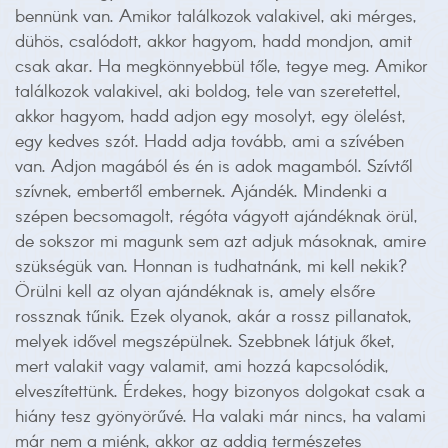
bennünk van. Amikor találkozok valakivel, aki mérges,
dühös, csalódott, akkor hagyom, hadd mondjon, amit
csak akar. Ha megkönnyebbül tőle, tegye meg. Amikor
találkozok valakivel, aki boldog, tele van szeretettel,
akkor hagyom, hadd adjon egy mosolyt, egy ölelést,
egy kedves szót. Hadd adja tovább, ami a szívében
van. Adjon magából és én is adok magamból. Szívtől
szívnek, embertől embernek. Ajándék. Mindenki a
szépen becsomagolt, régóta vágyott ajándéknak örül,
de sokszor mi magunk sem azt adjuk másoknak, amire
szükségük van. Honnan is tudhatnánk, mi kell nekik?
Örülni kell az olyan ajándéknak is, amely elsőre
rossznak tűnik. Ezek olyanok, akár a rossz pillanatok,
melyek idővel megszépülnek. Szebbnek látjuk őket,
mert valakit vagy valamit, ami hozzá kapcsolódik,
elveszítettünk. Érdekes, hogy bizonyos dolgokat csak a
hiány tesz gyönyörűvé. Ha valaki már nincs, ha valami
már nem a miénk, akkor az addig természetes