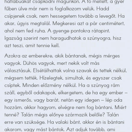
hatlábúakat csapkodni magunkon. A tó mellett, a gyér
fűben ülve már nem is foglalkozom velük. Hadd
csípjenek csak, nem hessegetem tovább a levegőt. Ha
akar, úgyis megtalál. Megkeresi azt a pár centimétert,
ahol nem fed ruha. A gyenge pontokra rátapint.
Igazság szerint nem haragudhatok a szúnyogra, hisz
azt teszi, amit tennie kell.
Azokra az emberekre, akik bántanak, mégis mérges
vagyok. Dühös vagyok, mert nekik volt más
választásuk. Elsétálhattak volna szavak és tettek nélkül,
mégsem tették. Hízelegtek, simultak, és egyszer csak
csíptek. Minden előzmény nélkül. Ha a szúnyog rám
száll, egyből odakapok, elkergetem, de ha egy ember –
egy ismerős, vagy barát, netán egy idegen – lép oda
hozzám, akkor hagyom, elvégre nem fog bántani. Miért
tenné? Talán mégis előnye származik belőle? Talán
erre van szüksége. Ha valaki bánt, akkor én is bántani
akarom, vagy mást bántok. Azt adjuk tovább, ami