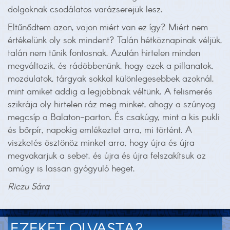
dolgoknak csodálatos varázserejük lesz.
Eltűnődtem azon, vajon miért van ez így? Miért nem
értékelünk oly sok mindent? Talán hétköznapinak véljük,
talán nem tűnik fontosnak. Azután hirtelen minden
megváltozik, és rádöbbenünk, hogy ezek a pillanatok,
mozdulatok, tárgyak sokkal különlegesebbek azoknál,
mint amiket addig a legjobbnak véltünk. A felismerés
szikrája oly hirtelen ráz meg minket, ahogy a szúnyog
megcsíp a Balaton-parton. És csakúgy, mint a kis pukli
és bőrpír, napokig emlékeztet arra, mi történt. A
viszketés ösztönöz minket arra, hogy újra és újra
megvakarjuk a sebet, és újra és újra felszakítsuk az
amúgy is lassan gyógyuló heget.
Riczu Sára