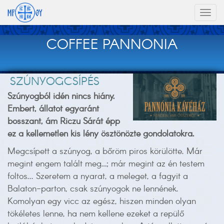
Toggl
naviga
COFFEE PANNONIA
SZÚNYOGCSÍPÉS
Szúnyogból idén nincs hiány.
Embert, állatot egyaránt
bosszant, ám Riczu Sárát épp
ez a kellemetlen kis lény ösztönözte gondolatokra.
Megcsípett a szúnyog, a bőröm piros körülötte. Már
megint engem talált meg…; már megint az én testem
foltos... Szeretem a nyarat, a meleget, a fagyit a
Balaton-parton, csak szúnyogok ne lennének.
Komolyan egy vicc az egész, hiszen minden olyan
tökéletes lenne, ha nem kellene ezeket a repülő