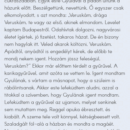
cukrászdában. Egyik este Gyulával a padon ültünk a
házunk előtt. Beszélgettünk, nevettünk. Ő egyszer csak
elkomolyodott, s azt mondta: „Veruskám, drága
Veruskám, te vagy az első, akinek elmondom. Levelet
kaptam Budapestről. Odahívtak dolgozni, nagyvárosi
életet ígértek, jó fizetést, takaros házat. De én bizony
nem hagylak itt. Veled akarok költözni, Veruskám.
Apádtól, anyádtól is engedélyt kérek, de előbb te
mondj nekem igent. Hozzám jössz feleségül,
Veruskám?” Ekkor már előttem térdelt a gyűrűvel. A
karikagyűrűvel, amit azóta se vettem le. Igent mondtam
Gyulának, s vártam a másnapot, hogy a szüleim is
rábólintsanak. Akkor este lefeküdtem aludni, azzal a
titokkal a szívemben, hogy Gyulának igent mondtam.
Lefeküdtem a gyűrűvel az ujjamon, melyet senkinek
sem mutattam meg. Reggel apuka ébresztett, és
kiabált. A szeme tele volt könnyel, kétségbeesett volt.
Szaladgált föl-alá a házban és mondta a magáét.