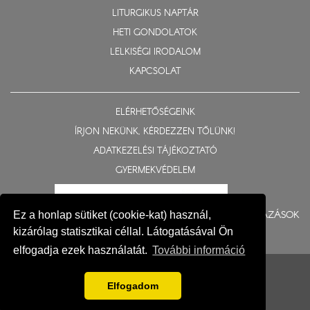
LITURGIKUS NAPTÁR
HETI GONDOLATOK
LELKISÉGI IRODALOM
KAPCSOLAT
ELÉRHETŐSÉGEINK
ÍRJON NEKÜNK, KÉRDEZZEN TŐLÜNK!
ADATKEZELÉSI TÁJÉKOZTATÓ
GYERMEKVÉDELEM
BERUHÁZÁSOK
Ez a honlap sütiket (cookie-kat) használ,
kizárólag statisztikai céllal. Látogatásával Ön
elfogadja ezek használatát.
További információ
© 2015-2026 Nyíregyházi Egyházmegye
Impresszum
Elfogadom
Fejlesztés: Gerner Attila, Zadubenszki Norbert