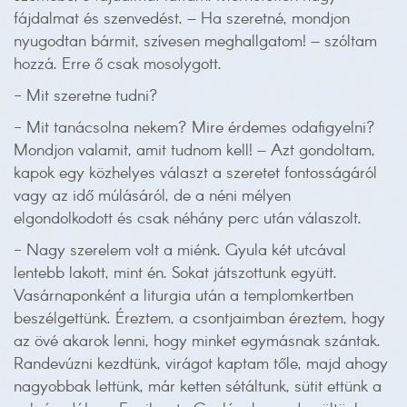
fájdalmat és szenvedést. – Ha szeretné, mondjon
nyugodtan bármit, szívesen meghallgatom! – szóltam
hozzá. Erre ő csak mosolygott.
- Mit szeretne tudni?
- Mit tanácsolna nekem? Mire érdemes odafigyelni?
Mondjon valamit, amit tudnom kell! – Azt gondoltam,
kapok egy közhelyes választ a szeretet fontosságáról
vagy az idő múlásáról, de a néni mélyen
elgondolkodott és csak néhány perc után válaszolt.
- Nagy szerelem volt a miénk. Gyula két utcával
lentebb lakott, mint én. Sokat játszottunk együtt.
Vasárnaponként a liturgia után a templomkertben
beszélgettünk. Éreztem, a csontjaimban éreztem, hogy
az övé akarok lenni, hogy minket egymásnak szántak.
Randevúzni kezdtünk, virágot kaptam tőle, majd ahogy
nagyobbak lettünk, már ketten sétáltunk, sütit ettünk a