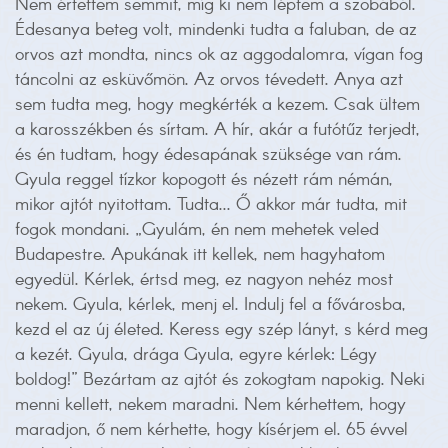
Nem értettem semmit, míg ki nem léptem a szobából.
Édesanya beteg volt, mindenki tudta a faluban, de az
orvos azt mondta, nincs ok az aggodalomra, vígan fog
táncolni az esküvőmön. Az orvos tévedett. Anya azt
sem tudta meg, hogy megkérték a kezem. Csak ültem
a karosszékben és sírtam. A hír, akár a futótűz terjedt,
és én tudtam, hogy édesapának szüksége van rám.
Gyula reggel tízkor kopogott és nézett rám némán,
mikor ajtót nyitottam. Tudta... Ő akkor már tudta, mit
fogok mondani. „Gyulám, én nem mehetek veled
Budapestre. Apukának itt kellek, nem hagyhatom
egyedül. Kérlek, értsd meg, ez nagyon nehéz most
nekem. Gyula, kérlek, menj el. Indulj fel a fővárosba,
kezd el az új életed. Keress egy szép lányt, s kérd meg
a kezét. Gyula, drága Gyula, egyre kérlek: Légy
boldog!” Bezártam az ajtót és zokogtam napokig. Neki
menni kellett, nekem maradni. Nem kérhettem, hogy
maradjon, ő nem kérhette, hogy kísérjem el. 65 évvel