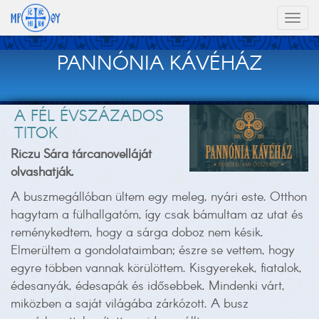
Toggl
naviga
PANNÓNIA KÁVÉHÁZ
A FÉL ÉVSZÁZADOS
TITOK
Riczu Sára tárcanovelláját
olvashatják.
A buszmegállóban ültem egy meleg, nyári este. Otthon
hagytam a fülhallgatóm, így csak bámultam az utat és
reménykedtem, hogy a sárga doboz nem késik.
Elmerültem a gondolataimban; észre se vettem, hogy
egyre többen vannak körülöttem. Kisgyerekek, fiatalok,
édesanyák, édesapák és idősebbek. Mindenki várt,
miközben a saját világába zárkózott. A busz