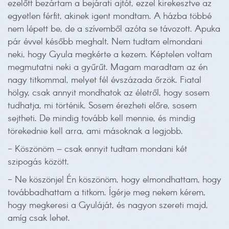
ezelőtt bezártam a bejárati ajtót, ezzel kirekesztve az
egyetlen férfit, akinek igent mondtam. A házba többé
nem lépett be, de a szívemből azóta se távozott. Apuka
pár évvel később meghalt. Nem tudtam elmondani
neki, hogy Gyula megkérte a kezem. Képtelen voltam
megmutatni neki a gyűrűt. Magam maradtam az én
nagy titkommal, melyet fél évszázada őrzök. Fiatal
hölgy, csak annyit mondhatok az életről, hogy sosem
tudhatja, mi történik. Sosem érezheti előre, sosem
sejtheti. De mindig tovább kell mennie, és mindig
törekednie kell arra, ami másoknak a legjobb.
- Köszönöm – csak ennyit tudtam mondani két
szipogás között.
- Ne köszönje! Én köszönöm, hogy elmondhattam, hogy
továbbadhattam a titkom. Ígérje meg nekem kérem,
hogy megkeresi a Gyuláját, és nagyon szereti majd,
amíg csak lehet.