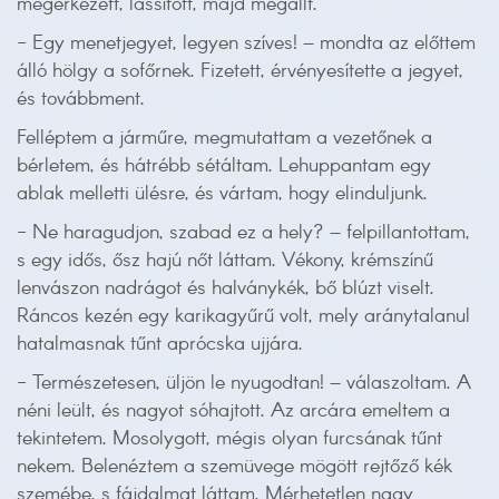
megérkezett, lassított, majd megállt.
- Egy menetjegyet, legyen szíves! – mondta az előttem
álló hölgy a sofőrnek. Fizetett, érvényesítette a jegyet,
és továbbment.
Felléptem a járműre, megmutattam a vezetőnek a
bérletem, és hátrébb sétáltam. Lehuppantam egy
ablak melletti ülésre, és vártam, hogy elinduljunk.
- Ne haragudjon, szabad ez a hely? – felpillantottam,
s egy idős, ősz hajú nőt láttam. Vékony, krémszínű
lenvászon nadrágot és halványkék, bő blúzt viselt.
Ráncos kezén egy karikagyűrű volt, mely aránytalanul
hatalmasnak tűnt aprócska ujjára.
- Természetesen, üljön le nyugodtan! – válaszoltam. A
néni leült, és nagyot sóhajtott. Az arcára emeltem a
tekintetem. Mosolygott, mégis olyan furcsának tűnt
nekem. Belenéztem a szemüvege mögött rejtőző kék
szemébe, s fájdalmat láttam. Mérhetetlen nagy