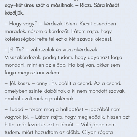
egy-két üres szót a másiknak. – Riczu Sára írását
közöljük.
– Hogy vagy? – kérdezik tőlem. Kicsit csendben
maradok, nézem a kérdezőt. Látom rajta, hogy
kötelességből tette fel ezt a két szavas kérdést.
–Jól. Te? – válaszolok és visszakérdezek.
Visszakérdezek, pedig tudom, hogy ugyanazt fogja
mondani, mint én az előbb. Ha baj van, akkor sem
fogja megosztani velem.
– Jól, köszi. – ennyi. És beállt a csönd. Az a csönd,
amelyben szinte kiabálnak a ki nem mondott szavak,
amiből üvöltenek a problémák.
– Tudod – töröm meg a hallgatást – igazából nem
vagyok jól. – Látom rajta, hogy meglepődik, hiszen azt
hitte, már lezártuk ezt a témát. – Valójában nem
tudom, miért hazudtam az előbb. Olyan régóta