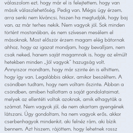
válaszolom ezt, hogy már el is felejtettem, hogy van
másik válaszlehetőség. Pedig van. Mégis úgy érzem,
arra senki nem kíváncsi, hiszen ha megtudják, hogy baj
van, az már terhes nekik. Nem vagyok jól. Sok minden
történt mostanában, és nem szívesen mesélem el
másoknak. Most először érzem magam elég bátornak
ahhoz, hogy az igazat mondjam, hogy bevalljam, nem
csak neked, hanem saját magamnak is, hogy az elmúlt
hetekben minden „Jól vagyok” hazugság volt.
Annyiszor mondtam, hogy már szinte én is elhittem,
hogy így van. Legalábbis akkor, amikor beszéltem. A
csöndben tudtam, hogy nem voltam őszinte. Abban a
csöndben, amiben hallottam a saját gondolataimat,
melyek az ellentéti voltak azoknak, amik elhagyták a
számat. Nem vagyok jól, de nem akartam gyengének
látszani. Úgy gondoltam, ha nem vagyok erős, akkor
cserbenhagyok mindenkit, aki felnéz rám, aki bízik
bennem. Azt hiszem, rájöttem, hogy lehetnek rossz