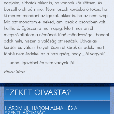
napjaim, sírhatok akkor is, ha vannak körülöttem, és
beszélhetek bármiről. Nem leszek kevésbé értékes, ha
ki merem mondani az igazat, akkor is, ha az nem szép.
Ma azt mondtam el neked, ami csak a csöndben volt
hallható. Egészen a mai napig. Mert mostantól
megszólaltatom a némának tűnő csöndességet, hangot
adok neki, hiszen a valóság ott rejtőzik. Udvarias
kérdés és válasz helyett őszintét kérek és adok, mert
többé nem érdekel az a hazugság, hogy „Jól vagyok”.
– Tudod. Igazából én sem vagyok jól.
Riczu Sára
EZEKET OLVASTA?
HÁROM UJJ, HÁROM ALMA... ÉS A
SZENTHÁROMSÁG