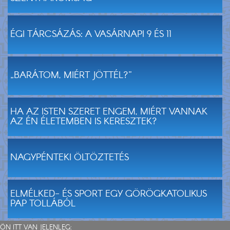
ÉGI TÁRCSÁZÁS: A VASÁRNAPI 9 ÉS 11
„BARÁTOM, MIÉRT JÖTTÉL?”
HA AZ ISTEN SZERET ENGEM, MIÉRT VANNAK
AZ ÉN ÉLETEMBEN IS KERESZTEK?
NAGYPÉNTEKI ÖLTÖZTETÉS
ELMÉLKED- ÉS SPORT EGY GÖRÖGKATOLIKUS
PAP TOLLÁBÓL
ÖN ITT VAN JELENLEG: