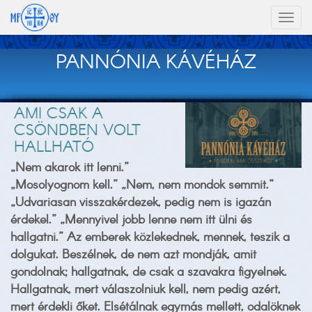
Toggl
naviga
PANNÓNIA KÁVÉHÁZ
AMI CSAK A
CSÖNDBEN VOLT
HALLHATÓ
„Nem akarok itt lenni.”
„Mosolyognom kell.” „Nem, nem mondok semmit.”
„Udvariasan visszakérdezek, pedig nem is igazán
érdekel.” „Mennyivel jobb lenne nem itt ülni és
hallgatni.” Az emberek közlekednek, mennek, teszik a
dolgukat. Beszélnek, de nem azt mondják, amit
gondolnak; hallgatnak, de csak a szavakra figyelnek.
Hallgatnak, mert válaszolniuk kell, nem pedig azért,
mert érdekli őket. Elsétálnak egymás mellett, odalöknek