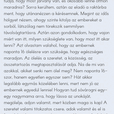
tudja, hogy most járvány van, és okosabb lenne otthon
maradnia? Sorra kerültem, aztán az eladó a raktárba
ment, hogy utánanézzen a kérésemnek. Megint az idős
hölgyet nézem, ahogy szinte kitolja az embereket a
sorból, látszólag nem törekszik semmilyen
távolságtartásra. Aztán azon gondolkodom, hogy vajon
miért van itt, milyen szükséglete van, hogy most itt akar
lenni? Azt olvastam valahol, hogy az embernek
naponta 16 ölelésre van szüksége, hogy egészséges
maradjon. Az ölelés a szeretet, a közösség, az
összetartozás megtapasztalását adja. Na de mi van
azokkal, akiket senki nem ölel meg? Nem naponta 16-
szor, hanem egyetlen egyszer sem? Hát akkor
legalább egymás közelében lenni, mert nem jó az
embernek egyedül lennie! Hogyan tud sóvárogni egy-
egy nagymama arra, hogy lássa az unokáját,
megölelje, adjon valamit, mert közben maga is kap! A
szeretet valami titokzatos csere, adok valamit és el is