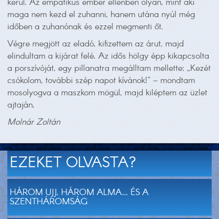
kerül. Az empatikus ember ellenben olyan, mint aki
maga nem kezd el zuhanni, hanem utána nyúl még
időben a zuhanónak és ezzel megmenti őt.
Végre megjött az eladó, kifizettem az árut, majd
elindultam a kijárat felé. Az idős hölgy épp kikapcsolta
a porszívóját, egy pillanatra megálltam mellette: „Kezét
csókolom, további szép napot kívánok!” – mondtam
mosolyogva a maszkom mögül, majd kiléptem az üzlet
ajtaján.
Molnár Zoltán
EZEKET OLVASTA?
HÁROM UJJ, HÁROM ALMA... ÉS A
SZENTHÁROMSÁG