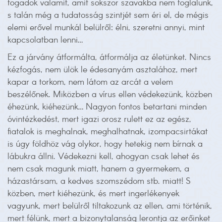
fogadok valamit, amit sokszor szavakba nem foglalunk,
s talán még a tudatosság szintjét sem éri el, de mégis
elemi erővel munkál belülről: élni, szeretni annyi, mint
kapcsolatban lenni…
Ez a járvány átformálta, átformálja az életünket. Nincs
kézfogás, nem ülök le édesanyám asztalához, mert
kapar a torkom, nem látom az arcát a velem
beszélőnek. Miközben a vírus ellen védekezünk, közben
éhezünk, kiéhezünk… Nagyon fontos betartani minden
óvintézkedést, mert igazi orosz rulett ez az egész,
fiatalok is meghalnak, meghalhatnak, izompacsirtákat
is úgy földhöz vág olykor, hogy hetekig nem bírnak a
lábukra állni. Védekezni kell, ahogyan csak lehet és
nem csak magunk miatt, hanem a gyermekem, a
házastársam, a kedves szomszédom stb. miatt! S
közben, mert kiéhezünk, és mert ingerlékenyek
vagyunk, mert belülről tiltakozunk az ellen, ami történik,
mert félünk, mert a bizonytalanság lerontja az erőinket