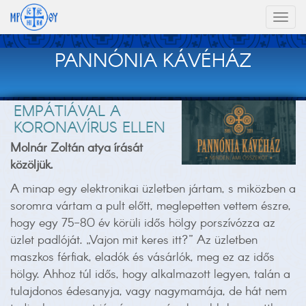
Toggl
naviga
PANNÓNIA KÁVÉHÁZ
EMPÁTIÁVAL A
KORONAVÍRUS ELLEN
Molnár Zoltán atya írását
közöljük.
A minap egy elektronikai üzletben jártam, s miközben a
soromra vártam a pult előtt, meglepetten vettem észre,
hogy egy 75-80 év körüli idős hölgy porszívózza az
üzlet padlóját. „Vajon mit keres itt?” Az üzletben
maszkos férfiak, eladók és vásárlók, meg ez az idős
hölgy. Ahhoz túl idős, hogy alkalmazott legyen, talán a
tulajdonos édesanyja, vagy nagymamája, de hát nem