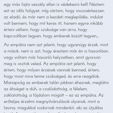
egy más fajta veszély ellen is védekezni kell! Néztem
ezt az idős hölgyet, míg vártam, hogy visszaérkezzen
az eladó, és már nem a kezdeti meglepődés, indulat
volt bennem, hogy mit keres itt, hanem egyre inkább
érteni véltem, hogy szüksége van arra, hogy
kapcsoltban legyen, hogy emberek között legyen…
Az empátia nem azt jelenti, hogy ugyanúgy érzek, mint
a másik, nem is azt, hogy éreztem már én is hasonlóan,
vagy voltam már hasonló helyzetben, amit gyorsan
meg is osztok veled. Az empátia azt jelenti, hogy
értem, hogy milyen érzések vannak benned, értem,
hogy most mire lenne szükséged, és erre reagálok.
Manapság az emberek talán jobban éheznek, meglátni
az éhséget a düh, a csalódottság, a félelem,
zaklatottság, a fájdalom mögött – ez az empátia. Az
erőteljes érzelmi megnyilvánulások olyanok, mint a
lavina, magukkal sodornak mindenkit, aki az útjukba