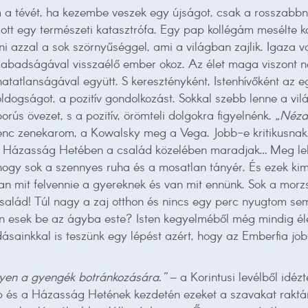
 a tévét, ha kezembe veszek egy újságot, csak a rosszabbná
amott egy természeti katasztrófa. Egy pap kollégám mesélte 
 azzal a sok szörnyűséggel, ami a világban zajlik. Igaza 
 szabadságával visszaélő ember okoz. Az élet maga viszont 
hatatlanságával együtt. S keresztényként, Istenhívőként az 
ldogságot, a pozitív gondolkozást. Sokkal szebb lenne a vi
rús övezet, s a pozitív, örömteli dolgokra figyelnénk.
„Nézd 
enc zenekarom, a Kowalsky meg a Vega. Jobb-e kritikusnak,
a Házasság Hetében a család közelében maradjak… Meg lehet
hogy sok a szennyes ruha és a mosatlan tányér. És ezek ki
van mit felvennie a gyereknek és van mit ennünk. Sok a morz
család! Túl nagy a zaj otthon és nincs egy perc nyugtom 
n esek be az ágyba este? Isten kegyelméből még mindig él
sainkkal is teszünk egy lépést azért, hogy az Emberfia job
gyen a gyengék botránkozására.”
– a Korintusi levélből idéz
és a Házasság Hetének kezdetén ezeket a szavakat raktároz