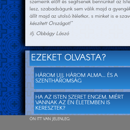
szemeink előtt és segítsenek bennünket az Is
lesz, szabadságunk sem válik majd a gyengék 
állít majd az utolsó ítéletkor, s minket is e sz
készített Országot!”
ifj. Obbágy Lászó
EZEKET OLVASTA?
HÁROM UJJ, HÁROM ALMA... ÉS A
SZENTHÁROMSÁG
HA AZ ISTEN SZERET ENGEM, MIÉRT
VANNAK AZ ÉN ÉLETEMBEN IS
KERESZTEK?
ÖN ITT VAN JELENLEG: