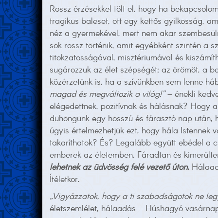
Rossz érzésekkel tölt el, hogy ha bekapcsolom
tragikus baleset, ott egy kettős gyilkosság, 
néz a gyermekével, mert nem akar szembesülni
sok rossz történik, amit egyébként szintén a
titokzatosságával, misztériumával és kiszámít
sugározzuk az élet szépségét; az örömöt, a bo
közérzetünk is, ha a szívünkben sem lenne hábo
magad és megváltozik a világ!”
– énekli kedv
elégedettnek, pozitívnak és hálásnak? Hogy 
dühöngünk egy hosszú és fárasztó nap után, 
úgyis értelmezhetjük ezt, hogy hála Istennek 
takaríthatok? És? Legalább együtt ebédel a 
emberek az életemben. Fáradtan és kimerülte
lehetnek az üdvösség felé vezető úton.
Hálaadá
Ítéletkor.
„Vigyázzatok, hogy a ti szabadságotok ne le
életszemlélet, hálaadás – Húshagyó vasárnap 