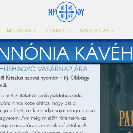
MÉDIATÁR
LELKISÉG
KAPCSOLAT
NNÓNIA KÁVÉ
K HÚSHAGYÓ VASÁRNAPJÁRA
tről Krisztus szavai nyomán - ifj. Obbágy
rül.
 utolsó ítéletről szóló példabeszéde
pán: nincs köze ahhoz, hogy aki a
tja a fejét, az kimondja saját maga utolsó
 kegyelem. Ám még mielőtt rátérnénk az
egy mondatára szeretnék reflektálni. A