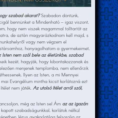
 hogy szabad akarat?
Szabadon döntünk,
igál bennünket a Mindenható – igaz viszont,
tem, hogy nem viszek magammal tolltartót az
zatra, de aztán magyarázkodnom kell majd, s
 munkahelyről vagy nem végzem el
ázastársamhoz, hanyagolhatom a gyermekeimet,
 Isten nem szól bele az életünkbe, szabad
keik kezét, hagyják, hogy kibontakozzanak és
telezően menjenek templomba, nem ellenőrzik
íthessenek. Ilyen az Isten, a mi Mennyei
ai Evangélium mintha kicsit korlátozná ezt
ítélet nem játék.
Az utolsó ítélet arról szól,
rancsoljon, még az Isten se! Ám
az az igazán
 kapott szabadságunkkal, korlátok nélkül
rténetben Jézus gyakorlatilag felsorolja az