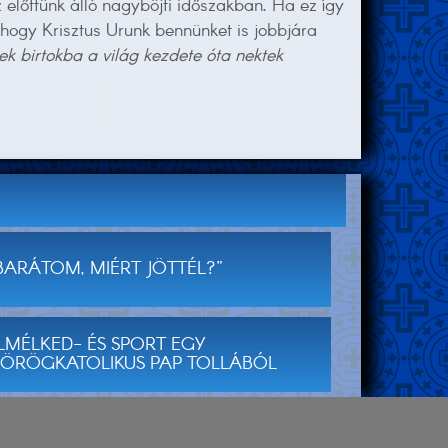
előttünk álló nagyböjti időszakban. Ha ez így
hogy Krisztus Urunk bennünket is jobbjára
ek birtokba a világ kezdete óta nektek
BARÁTOM, MIÉRT JÖTTÉL?”
LMÉLKED- ÉS SPORT EGY
ÖRÖGKATOLIKUS PAP TOLLÁBÓL