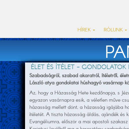
HÍREK
RÓLUNK
PA
ÉLET ÉS ÍTÉLET - GONDOLATO
Szabadságról, szabad akaratról, ítéletről, éle
László atya gondolatai húshagyó vasárnap kö
Az, hogy a Házasság Hete kezdőnapja, s Jézus
egyazon vasárnapra esik, a véletlen műve csu
házasság mellett dönt, a házasság igájába haj
ítéletét. A tiszta házasság áldás, ajándék és
Evangéliumra, először a mai apostoli szakasz 