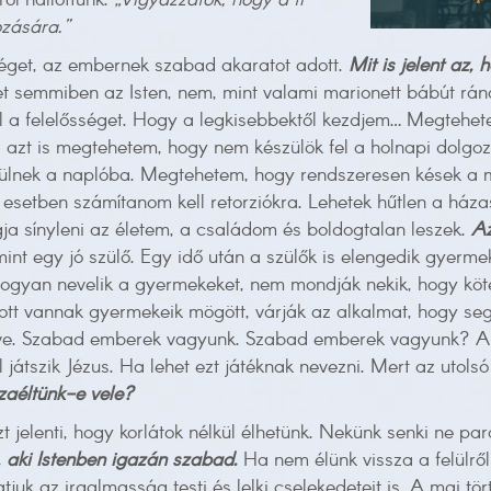
ól hallottunk.
„Vigyázzatok, hogy a ti
zására.”
séget, az embernek szabad akaratot adott.
Mit is jelent az,
 semmiben az Isten, nem, mint valami marionett bábút ránc
ell a felelősséget. Hogy a legkisebbektől kezdjem… Megtehe
 azt is megtehetem, hogy nem készülök fel a holnapi dolgo
kerülnek a naplóba. Megtehetem, hogy rendszeresen kések a
ez esetben számítanom kell retorziókra. Lehetek hűtlen a h
ogja sínyleni az életem, a családom és boldogtalan leszek.
Az
int egy jó szülő. Egy idő után a szülők is elengedik gyerme
 hogyan nevelik a gyermekeket, nem mondják nekik, hogy kö
, ott vannak gyermekeik mögött, várják az alkalmat, hogy seg
ve. Szabad emberek vagyunk. Szabad emberek vagyunk? A m
játszik Jézus. Ha lehet ezt játéknak nevezni. Mert az utolsó 
zaéltünk-e vele?
 jelenti, hogy korlátok nélkül élhetünk. Nekünk senki ne pa
, aki Istenben igazán szabad.
Ha nem élünk vissza a felülről
atjuk az irgalmasság testi és lelki cselekedeteit is. A mai tö