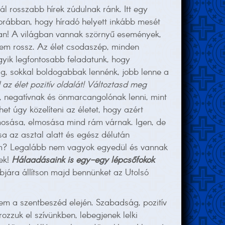
l rosszabb hírek zúdulnak ránk. Itt egy
korábban, hogy híradó helyett inkább mesét
van! A világban vannak szörnyű események,
nem rossz. Az élet csodaszép, minden
egyik legfontosabb feladatunk, hogy
lág, sokkal boldogabbak lennénk, jobb lenne a
az élet pozitív oldalát! Változtasd meg
 negatívnak és önmarcangolónak lenni, mint
 úgy közelíteni az életet, hogy azért
mosása, elmosása mind rám várnak. Igen, de
sa az asztal alatt és egész délután
sem? Legalább nem vagyok egyedül és vannak
ek!
Hálaadásaink is egy-egy lépcsőfokok
bjára állítson majd bennünket az Utolsó
tem a szentbeszéd elején. Szabadság, pozitív
zuk el szívünkben, lebegjenek lelki