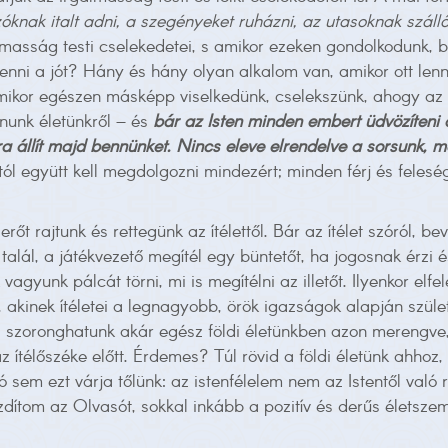
óknak italt adni, a szegényeket ruházni, az utasoknak száll
lmasság testi cselekedetei, s amikor ezeken gondolkodunk, b
 tenni a jót? Hány és hány olyan alkalom van, amikor ott len
ikor egészen másképp viselkedünk, cselekszünk, ahogy az I
nunk életünkről – és
bár az Isten minden embert üdvözíteni 
ra állít majd bennünket. Nincs eleve elrendelve a sorsunk, m
ától együtt kell megdolgozni mindezért; minden férj és felesé
őt rajtunk és rettegünk az ítélettől. Bár az ítélet szóról, b
 talál, a játékvezető megítél egy büntetőt, ha jogosnak érzi é
unk pálcát törni, mi is megítélni az illetőt. Ilyenkor elfelej
 akinek ítéletei a legnagyobb, örök igazságok alapján születne
, szoronghatunk akár egész földi életünkben azon merengve,
ítélőszéke előtt. Érdemes? Túl rövid a földi életünk ahhoz
sem ezt várja tőlünk: az istenfélelem nem az Istentől való r
dítom az Olvasót, sokkal inkább a pozitív és derűs életszeml