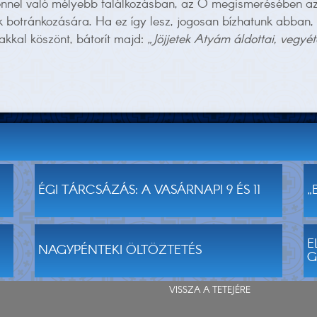
tennel való mélyebb találkozásban, az Ő megismerésében az 
botránkozására. Ha ez így lesz, jogosan bízhatunk abban, 
avakkal köszönt, bátorít majd:
„Jöjjetek Atyám áldottai, vegyét
ÉGI TÁRCSÁZÁS: A VASÁRNAPI 9 ÉS 11
„
E
NAGYPÉNTEKI ÖLTÖZTETÉS
G
VISSZA A TETEJÉRE