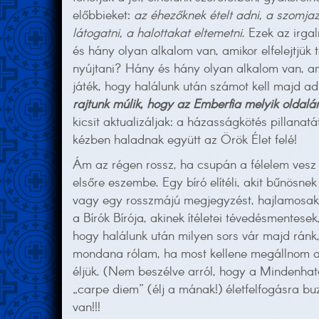
előbbieket:
az éhezőknek ételt adni, a szomjaz
látogatni, a halottakat eltemetni
. Ezek az irga
és hány olyan alkalom van, amikor elfelejtjük
nyújtani? Hány és hány olyan alkalom van, am
játék, hogy halálunk után számot kell majd ad
rajtunk múlik, hogy az Emberfia melyik oldalá
kicsit aktualizáljak: a házasságkötés pillanat
kézben haladnak együtt az Örök Élet felé!
Ám az régen rossz, ha csupán a félelem vesz er
elsőre eszembe. Egy bíró elítéli, akit bűnösnek
vagy egy rosszmájú megjegyzést, hajlamosak vagy
a Bírók Bírója, akinek ítéletei tévedésmentesek,
hogy halálunk után milyen sors vár majd ránk
mondana rólam, ha most kellene megállnom az 
éljük. (Nem beszélve arról, hogy a Mindenható 
„carpe diem” (élj a mának!) életfelfogásra buz
van!!!