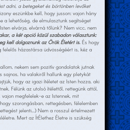
ást adni, a betegeket és börtönben levőket
izony eszünkbe kell, hogy jusson: vajon hány
ne a lehetőség, de elmulasztunk segítséget
sten elvárja, elvárná tőlünk? Nem vicc, nem
akar, a két opció közül szabadon választunk:
eg kell dolgoznunk az Örök Életért is.
És hogy
g felelős házastársa üdvösségéért is, kéz a
evallom, nekem sem pozitív gondolatok jutnak
s sajnos, ha valakiről hallunk egy pletykát
tjük, hogy az igazi ítéletet az Isten hozza, aki
k. Félünk az utolsó ítélettől, rettegünk attól,
 vajon megfelelek-e az Istennek, mit
, hogy szorongásban, rettegésben, félelemben
ettegést jelenti…) Nem a rosszul értelmezett
életre. Mert az ÍtÉlethez Életre is szükség