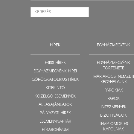
HÍREK
EGYHÁZMEGYÉNK
FRISS HÍREK
EGYHÁZMEGYÉNK
TÖRTÉNETE
EGYHÁZMEGYÉNK HÍREI
MÁRIAPÓCS, NEMZETI
GÖRÖGKATOLIKUS HÍREK
KEGYHELYÜNK
KITEKINTŐ
PARÓKIÁK
KÖZELGŐ ESEMÉNYEK
PAPOK
ÁLLÁSAJÁNLATOK
INTÉZMÉNYEK
PÁLYÁZATI HÍREK
BIZOTTSÁGOK
ESEMÉNYNAPTÁR
TEMPLOMOK ÉS
KÁPOLNÁK
HÍRARCHÍVUM