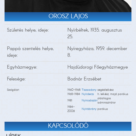
OROSZ LAJOS
Születés helye, ideje:
Nyírbéltek, 1935. augusztus
25.
Pappá szentelés helye,
Nyíregyháza, 1959. december
ideje:
8.
Egyházmegye:
Hajdúdorogi Főegyházmegye
Felesége:
Bodnár Erzsébet
Szolgálat:
1960-1965
Tiszaadony
segédlelkész
1965-1984
Nyírderzs
h. lelkész, majd parókus
oldallagos
1981
Nyírcsászári
adminisztrátor
1984-
Nyírábrány
parókus
2008
KAPCSOLÓDÓ