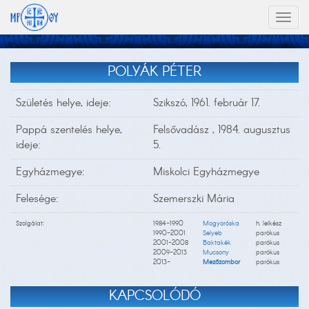
Toggl
naviga
POLYÁK PÉTER
Születés helye, ideje:
Szikszó, 1961. február 17.
Pappá szentelés helye,
Felsővadász , 1984. augusztus
ideje:
5.
Egyházmegye:
Miskolci Egyházmegye
Felesége:
Szemerszki Mária
Szolgálat:
1984-1990
Mogyoróska
h. lelkész
1990-2001
Selyeb
parókus
2001-2008
Baktakék
parókus
2009-2013
Mucsony
parókus
2013-
Mezőzombor
parókus
KAPCSOLÓDÓ