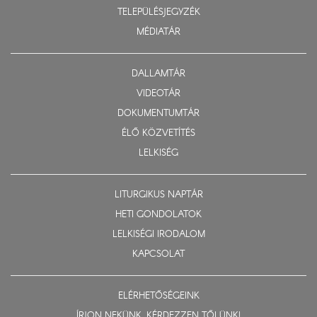
TELEPÜLÉSJEGYZÉK
MÉDIATÁR
DALLAMTÁR
VIDEOTÁR
DOKUMENTUMTÁR
ÉLŐ KÖZVETÍTÉS
LELKISÉG
LITURGIKUS NAPTÁR
HETI GONDOLATOK
LELKISÉGI IRODALOM
KAPCSOLAT
ELÉRHETŐSÉGEINK
ÍRJON NEKÜNK, KÉRDEZZEN TŐLÜNK!