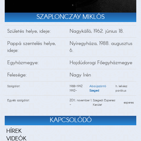
SZAPLONCZAY MIKLÓS
Születés helye, ideje:
Nagykálló, 1962. június 18.
Pappá szentelés helye,
Nyíregyháza, 1988. augusztus
ideje:
6.
Egyházmegye:
Hajdúdorogi Főegyházmegye
Felesége:
Nagy Irén
Szolgálat:
1988-1992
Abaújszántó
h. lelkész
1992-
Szeged
parókus
Egyéb szolgálat:
2011. november 1.
Szegedi Esperesi
esperes
-
Kerület
KAPCSOLÓDÓ
HÍREK
VIDEÓK