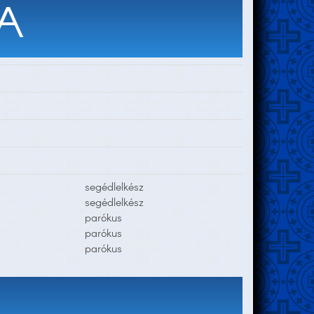
A
segédlelkész
segédlelkész
parókus
parókus
parókus