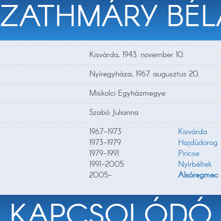
SZATHMÁRY BÉL
Kisvárda, 1943. november 10.
Nyíregyháza, 1967. augusztus 20.
Miskolci Egyházmegye
Szabó Julianna
1967-1973
Kisvárda
1973-1979
Hajdúdorog
1979-1991
Piricse
1991-2005
Nyírbéltek
2005-
Alsóregmec
KAPCSOLÓDÓ