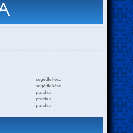
A
segédlelkész
segédlelkész
parókus
parókus
parókus