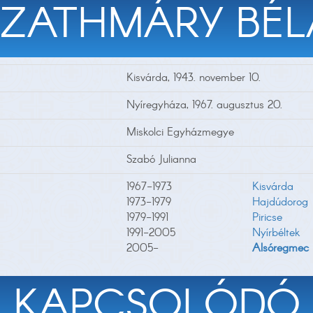
SZATHMÁRY BÉL
Kisvárda, 1943. november 10.
Nyíregyháza, 1967. augusztus 20.
Miskolci Egyházmegye
Szabó Julianna
1967-1973
Kisvárda
1973-1979
Hajdúdorog
1979-1991
Piricse
1991-2005
Nyírbéltek
2005-
Alsóregmec
KAPCSOLÓDÓ