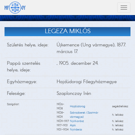
Toggl
naviga
LEGEZA MIKLÓS
Születés helye, ideje:
Újkemence (Ung vármegye), 1877.
március 17.
Pappá szentelés
, 1905. december 24.
helye, ideje:
Egyházmegye:
Hajdúdorogi Főegyházmegye
Felesége:
Szaplonczay Irén
Szolgálat:
1906-
Hajdúdorog
segédlelkész
1908
1908-
Szárazberek (Szatmár
h. lelkész
1909
vármegye)
1909-1917
Nyírkarász
h. lelkész
1917-1931
Ajak
h. lelkész
1931-1934
Nyírderzs
h. lelkész