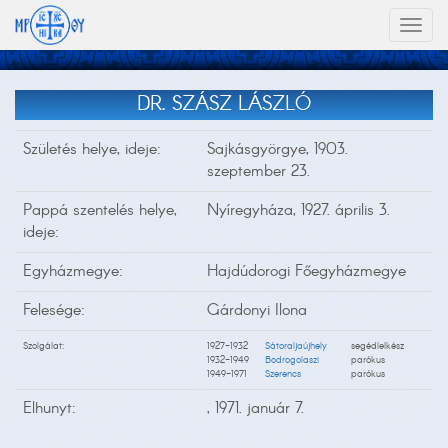
Toggl
naviga
DR. SZÁSZ LÁSZLÓ
Születés helye, ideje:
Sajkásgyörgye, 1903.
szeptember 23.
Pappá szentelés helye,
Nyíregyháza, 1927. április 3.
ideje:
Egyházmegye:
Hajdúdorogi Főegyházmegye
Felesége:
Gárdonyi Ilona
Szolgálat:
1927-1932
Sátoraljaújhely
segédlelkész
1932-1949
Bodrogolaszi
parókus
1949-1971
Szerencs
parókus
Elhunyt:
, 1971. január 7.