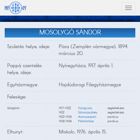
Toggl
naviga
MOSOLYGÓ SÁNDOR
Születés helye, ideje:
Pósa (Zemplén vármegye), 1894.
március 20.
Pappá szentelés
Nyíregyháza, 1917. április 1.
helye, ideje:
Egyházmegye:
Hajdúdorogi Főegyházmegye
Felesége:
Szolgálat:
1917-1922
Nyírgyulaj
segédlelkész
1922
Sátoraljaújhely
segédlelkész
1922-1938
Aranyosapáti
parókus
1938-1968
Fábiánháza
parókus
Elhunyt:
Miskolc, 1976. április 15.