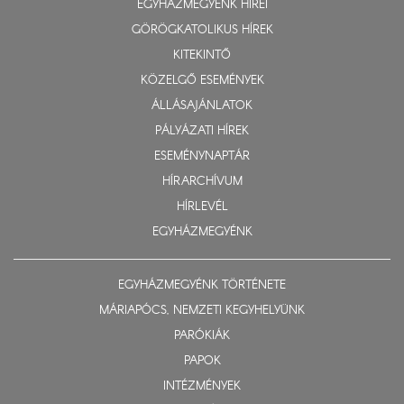
EGYHÁZMEGYÉNK HÍREI
GÖRÖGKATOLIKUS HÍREK
KITEKINTŐ
KÖZELGŐ ESEMÉNYEK
ÁLLÁSAJÁNLATOK
PÁLYÁZATI HÍREK
ESEMÉNYNAPTÁR
HÍRARCHÍVUM
HÍRLEVÉL
EGYHÁZMEGYÉNK
EGYHÁZMEGYÉNK TÖRTÉNETE
MÁRIAPÓCS, NEMZETI KEGYHELYÜNK
PARÓKIÁK
PAPOK
INTÉZMÉNYEK