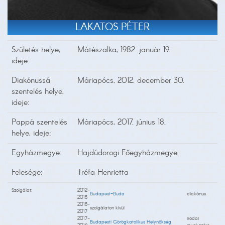
LAKATOS PÉTER
Születés helye,
Mátészalka, 1982. január 19.
ideje:
Diakónussá
Máriapócs, 2012. december 30.
szentelés helye,
ideje:
Pappá szentelés
Máriapócs, 2017. június 18.
helye, ideje:
Egyházmegye:
Hajdúdorogi Főegyházmegye
Felesége:
Tréfa Henrietta
Szolgálat:
2012-
Budapest-Buda
diakónus
2015
2015-
szolgálaton kívül
2017
2017-
irodai
Budapesti Görögkatolikus Helynökség