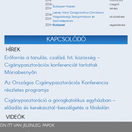
2018
munkatárs
2018-
kisegítő
Budapest-Kispest
2019
lelkész
Leövey Klára Görögkatolikus Gimnázium,
2018-
Közgazdasági Szakgimnázium és
iskolalelkész
2019
Szakközépiskola
2019-
Budapest
segédlelkész
KAPCSOLÓDÓ
HÍREK
Erőforrás a tanulás, család, hit, közösség –
Cigánypasztorációs konferenciát tartottak
Máriabesnyőn
Az Országos Cigánypasztorációs Konferencia
részletes programja
Cigánypasztoráció a görögkatolikus egyházban –
előadás és kerekasztal-beszélgetés a főiskolán
VIDEÓK
ÖN ITT VAN JELENLEG:
PAPOK