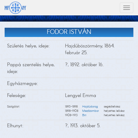
Toggl
naviga
FODOR ISTVÁN
Születés helye, ideje:
Hajdúböszörmény, 1864.
február 25.
Pappá szentelés helye,
?, 1892. október 16.
ideje:
Egyházmegye:
Felesége:
Lengyel Emma
Szolgálat:
1893-1898
Hajdúdorog
segédlelkész
1898-1908
Mezőzombor
helyettes lelkész
1908-1913
Biri
helyettes lelkész
Elhunyt:
?, 1913. október 5.